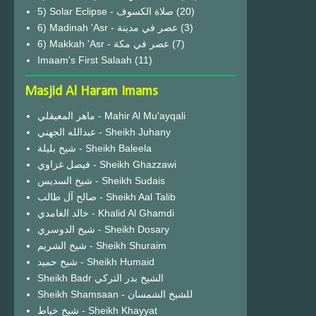
(20)
6) Madinah 'Asr - عصر في مدينة
(3)
6) Makkah 'Asr - عصر في مكة
(7)
Imaam's First Salaah
(11)
Masjid Al Haram Imams
ماهر المعيقلي - Mahir Al Mu'ayqali
عبدالله الجهني - Sheikh Juhany
شيخ بليلة - Sheikh Baleela
فيصل غزاوي - Sheikh Ghazzawi
شيخ السديس - Sheikh Sudais
صالح آل طالب - Sheikh Aal Talib
خالد الغامدي - Khalid Al Ghamdi
شيخ الدوسري - Sheikh Dosary
شيخ الشريم - Sheikh Shuraim
شيخ حميد - Sheikh Humaid
Sheikh Badr الشيخ بدر التركي
Sheikh Shamsaan - للشيخ الشمسان
شيخ خياط - Sheikh Khayyat