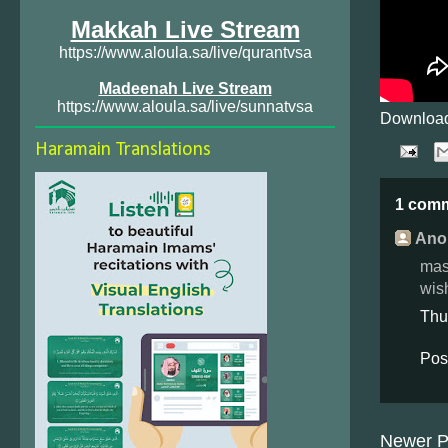
Makkah Live Stream
https://www.aloula.sa/live/qurantvsa
Madeenah Live Stream
https://www.aloula.sa/live/sunnatvsa
Download
Haramain Translations
1 com
Ano
mash
wish
Thu
Pos
Newer P