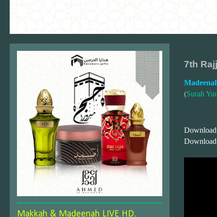
7th Raj
Madeenah
(
Surah Yu
Download
Download
Makkah & Madeenah LIVE HD.