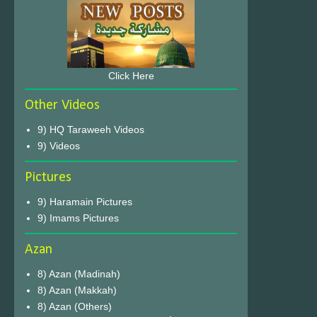
Click Here
Other Videos
9) HQ Taraweeh Videos
9) Videos
Pictures
9) Haramain Pictures
9) Imams Pictures
Azan
8) Azan (Madinah)
8) Azan (Makkah)
8) Azan (Others)