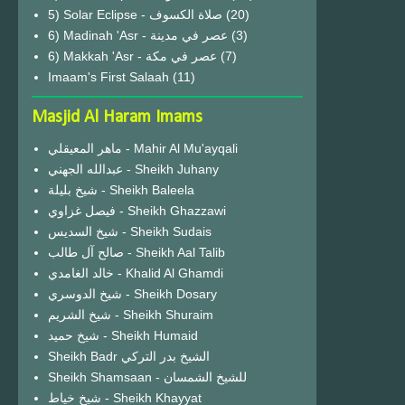
(20)
6) Madinah 'Asr - عصر في مدينة
(3)
6) Makkah 'Asr - عصر في مكة
(7)
Imaam's First Salaah
(11)
Masjid Al Haram Imams
ماهر المعيقلي - Mahir Al Mu'ayqali
عبدالله الجهني - Sheikh Juhany
شيخ بليلة - Sheikh Baleela
فيصل غزاوي - Sheikh Ghazzawi
شيخ السديس - Sheikh Sudais
صالح آل طالب - Sheikh Aal Talib
خالد الغامدي - Khalid Al Ghamdi
شيخ الدوسري - Sheikh Dosary
شيخ الشريم - Sheikh Shuraim
شيخ حميد - Sheikh Humaid
Sheikh Badr الشيخ بدر التركي
Sheikh Shamsaan - للشيخ الشمسان
شيخ خياط - Sheikh Khayyat