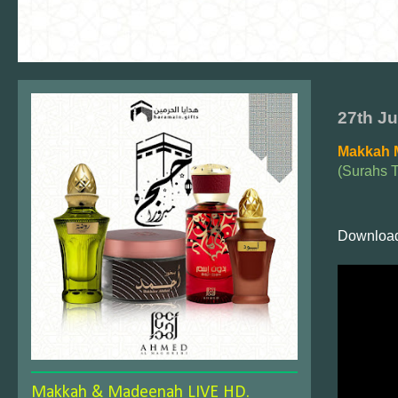
27th J
Makkah 
(Surahs T
Download
Makkah & Madeenah LIVE HD.