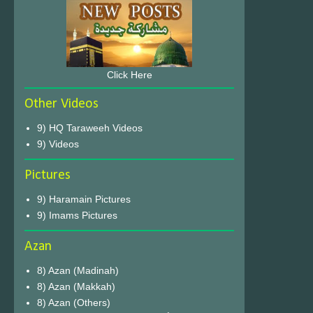
Click Here
Other Videos
9) HQ Taraweeh Videos
9) Videos
Pictures
9) Haramain Pictures
9) Imams Pictures
Azan
8) Azan (Madinah)
8) Azan (Makkah)
8) Azan (Others)