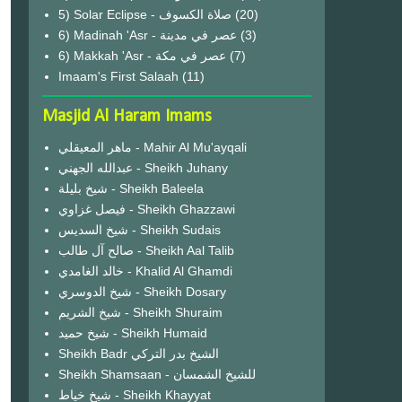
(20)
6) Madinah 'Asr - عصر في مدينة
(3)
6) Makkah 'Asr - عصر في مكة
(7)
Imaam's First Salaah
(11)
Masjid Al Haram Imams
ماهر المعيقلي - Mahir Al Mu'ayqali
عبدالله الجهني - Sheikh Juhany
شيخ بليلة - Sheikh Baleela
فيصل غزاوي - Sheikh Ghazzawi
شيخ السديس - Sheikh Sudais
صالح آل طالب - Sheikh Aal Talib
خالد الغامدي - Khalid Al Ghamdi
شيخ الدوسري - Sheikh Dosary
شيخ الشريم - Sheikh Shuraim
شيخ حميد - Sheikh Humaid
Sheikh Badr الشيخ بدر التركي
Sheikh Shamsaan - للشيخ الشمسان
شيخ خياط - Sheikh Khayyat