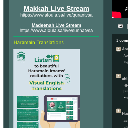
Makkah Live Stream
https://www.aloula.sa/live/qurantvsa
Madeenah Live Stream
https://www.aloula.sa/live/sunnatvsa
3 com
Haramain Translations
Ano
Aw
Fr
ahl
HR
pa
Fr
Hud
as
Fr