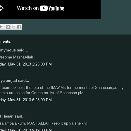
ments:
nymous said...
esome MashaAllah
iday, May 31, 2013 2:23:00 PM
iya amjad said...
 team plz post the rota of the IMAAMs for the month of Shaabaan,as my
rents are going for Omrah on 1st of Shaabaan.plz
iday, May 31, 2013 6:28:00 PM
 Hasan said...
salamoalaikum, MASHALLAH keep it up ya sheikh!
iday, May 31, 2013 9:19:00 PM