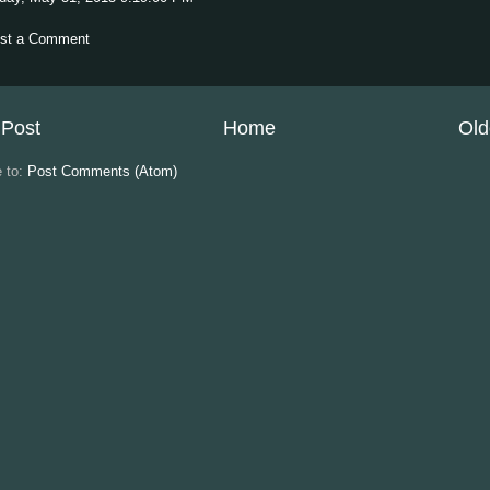
st a Comment
Post
Home
Old
e to:
Post Comments (Atom)