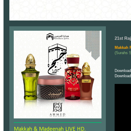
21st Ra
Makkah F
(Surahs 
Download
Download
Makkah & Madeenah LIVE HD.