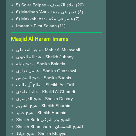
(20)
6) Madinah 'Asr - عصر في مدينة
(3)
6) Makkah 'Asr - عصر في مكة
(7)
Imaam's First Salaah
(11)
Masjid Al Haram Imams
ماهر المعيقلي - Mahir Al Mu'ayqali
عبدالله الجهني - Sheikh Juhany
شيخ بليلة - Sheikh Baleela
فيصل غزاوي - Sheikh Ghazzawi
شيخ السديس - Sheikh Sudais
صالح آل طالب - Sheikh Aal Talib
خالد الغامدي - Khalid Al Ghamdi
شيخ الدوسري - Sheikh Dosary
شيخ الشريم - Sheikh Shuraim
شيخ حميد - Sheikh Humaid
Sheikh Badr الشيخ بدر التركي
Sheikh Shamsaan - للشيخ الشمسان
شيخ خياط - Sheikh Khayyat