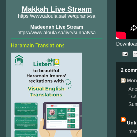
Makkah Live Stream
https://www.aloula.sa/live/qurantvsa
Madeenah Live Stream
https://www.aloula.sa/live/sunnatvsa
Download
Haramain Translations
2 com
Monz
Ano
Taal
Sun
Unk
mac