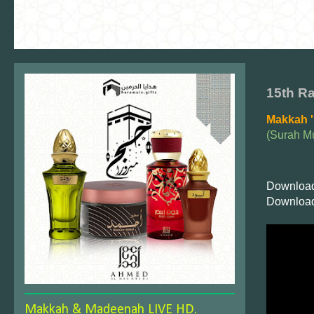
15th Ra
Makkah '
(Surah M
Download
Download
Makkah & Madeenah LIVE HD.