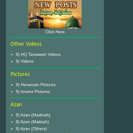
Click Here
Other Videos
9) HQ Taraweeh Videos
9) Videos
Pictures
9) Haramain Pictures
9) Imams Pictures
Azan
8) Azan (Madinah)
8) Azan (Makkah)
8) Azan (Others)