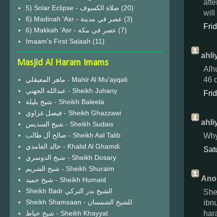
aft
(20)
wil
6) Madinah 'Asr - عصر في مدينة
(3)
Fri
6) Makkah 'Asr - عصر في مكة
(7)
Imaam's First Salaah
(11)
ahli
Masjid Al Haram Imams
Alh
46 
ماهر المعيقلي - Mahir Al Mu'ayqali
عبدالله الجهني - Sheikh Juhany
Fri
شيخ بليلة - Sheikh Baleela
فيصل غزاوي - Sheikh Ghazzawi
ahli
شيخ السديس - Sheikh Sudais
صالح آل طالب - Sheikh Aal Talib
Why
خالد الغامدي - Khalid Al Ghamdi
Sat
شيخ الدوسري - Sheikh Dosary
شيخ الشريم - Sheikh Shuraim
Ano
شيخ حميد - Sheikh Humaid
Sheikh Badr الشيخ بدر التركي
She
Sheikh Shamsaan - للشيخ الشمسان
ibn
har
شيخ خياط - Sheikh Khayyat