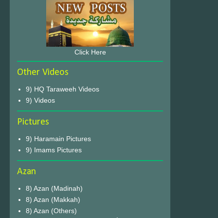
Click Here
Other Videos
9) HQ Taraweeh Videos
9) Videos
Pictures
9) Haramain Pictures
9) Imams Pictures
Azan
8) Azan (Madinah)
8) Azan (Makkah)
8) Azan (Others)