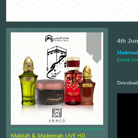
4th Jum
Madeenah
(
Surah Zu
Download
Makkah & Madeenah LIVE HD.