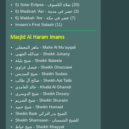
(20)
6) Madinah 'Asr - عصر في مدينة
(3)
6) Makkah 'Asr - عصر في مكة
(7)
Imaam's First Salaah
(11)
Masjid Al Haram Imams
ماهر المعيقلي - Mahir Al Mu'ayqali
عبدالله الجهني - Sheikh Juhany
شيخ بليلة - Sheikh Baleela
فيصل غزاوي - Sheikh Ghazzawi
شيخ السديس - Sheikh Sudais
صالح آل طالب - Sheikh Aal Talib
خالد الغامدي - Khalid Al Ghamdi
شيخ الدوسري - Sheikh Dosary
شيخ الشريم - Sheikh Shuraim
شيخ حميد - Sheikh Humaid
Sheikh Badr الشيخ بدر التركي
Sheikh Shamsaan - للشيخ الشمسان
شيخ خياط - Sheikh Khayyat