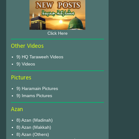
Click Here
Other Videos
9) HQ Taraweeh Videos
9) Videos
Pictures
9) Haramain Pictures
9) Imams Pictures
Azan
8) Azan (Madinah)
8) Azan (Makkah)
8) Azan (Others)