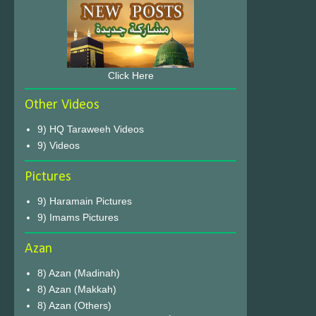
Click Here
Other Videos
9) HQ Taraweeh Videos
9) Videos
Pictures
9) Haramain Pictures
9) Imams Pictures
Azan
8) Azan (Madinah)
8) Azan (Makkah)
8) Azan (Others)