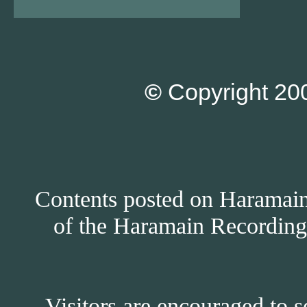
©
Copyright 200
Contents posted on Haramain 
of the Haramain Recordings
Visitors are encouraged to s