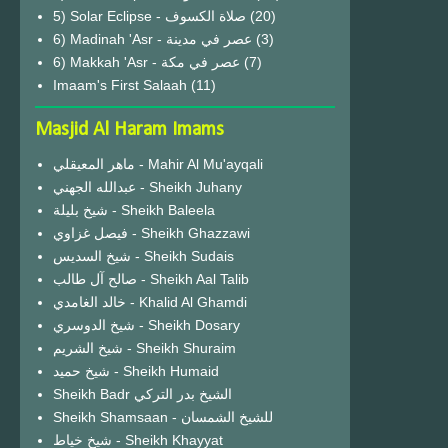
(20)
6) Madinah 'Asr - عصر في مدينة
(3)
6) Makkah 'Asr - عصر في مكة
(7)
Imaam's First Salaah
(11)
Masjid Al Haram Imams
ماهر المعيقلي - Mahir Al Mu'ayqali
عبدالله الجهني - Sheikh Juhany
شيخ بليلة - Sheikh Baleela
فيصل غزاوي - Sheikh Ghazzawi
شيخ السديس - Sheikh Sudais
صالح آل طالب - Sheikh Aal Talib
خالد الغامدي - Khalid Al Ghamdi
شيخ الدوسري - Sheikh Dosary
شيخ الشريم - Sheikh Shuraim
شيخ حميد - Sheikh Humaid
Sheikh Badr الشيخ بدر التركي
Sheikh Shamsaan - للشيخ الشمسان
شيخ خياط - Sheikh Khayyat