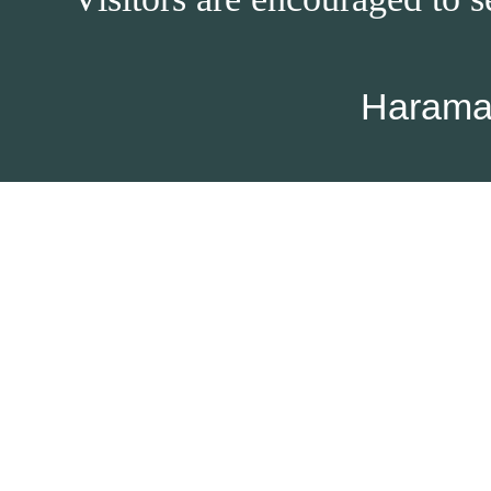
Harama