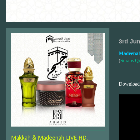
3rd Jum
Madeenah
(
Surahs Q
Download
Makkah & Madeenah LIVE HD.