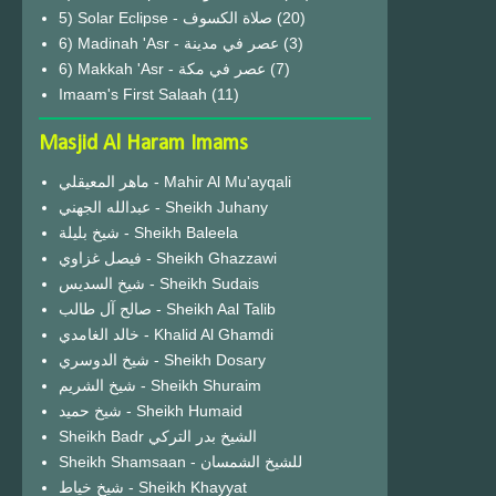
(20)
6) Madinah 'Asr - عصر في مدينة
(3)
6) Makkah 'Asr - عصر في مكة
(7)
Imaam's First Salaah
(11)
Masjid Al Haram Imams
ماهر المعيقلي - Mahir Al Mu'ayqali
عبدالله الجهني - Sheikh Juhany
شيخ بليلة - Sheikh Baleela
فيصل غزاوي - Sheikh Ghazzawi
شيخ السديس - Sheikh Sudais
صالح آل طالب - Sheikh Aal Talib
خالد الغامدي - Khalid Al Ghamdi
شيخ الدوسري - Sheikh Dosary
شيخ الشريم - Sheikh Shuraim
شيخ حميد - Sheikh Humaid
Sheikh Badr الشيخ بدر التركي
Sheikh Shamsaan - للشيخ الشمسان
شيخ خياط - Sheikh Khayyat