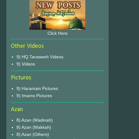
Click Here
Other Videos
9) HQ Taraweeh Videos
9) Videos
Pictures
9) Haramain Pictures
9) Imams Pictures
Azan
8) Azan (Madinah)
8) Azan (Makkah)
8) Azan (Others)