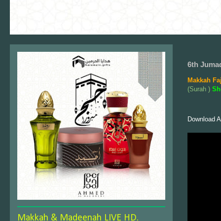
6th Jumad
Makkah Fa
(Surah )
Sh
Download A
Makkah & Madeenah LIVE HD.