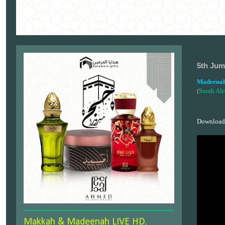
5th Jum
Madeenah
(
Surah Ale
Download
Makkah & Madeenah LIVE HD.