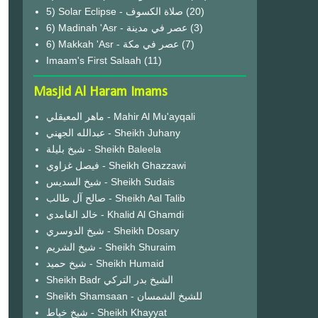
(20)
6) Madinah 'Asr - عصر في مدينة
(3)
6) Makkah 'Asr - عصر في مكة
(7)
Imaam's First Salaah
(11)
Masjid Al Haram Imams
ماهر المعيقلي - Mahir Al Mu'ayqali
عبدالله الجهني - Sheikh Juhany
شيخ بليلة - Sheikh Baleela
فيصل غزاوي - Sheikh Ghazzawi
شيخ السديس - Sheikh Sudais
صالح آل طالب - Sheikh Aal Talib
خالد الغامدي - Khalid Al Ghamdi
شيخ الدوسري - Sheikh Dosary
شيخ الشريم - Sheikh Shuraim
شيخ حميد - Sheikh Humaid
Sheikh Badr الشيخ بدر التركي
Sheikh Shamsaan - للشيخ الشمسان
شيخ خياط - Sheikh Khayyat