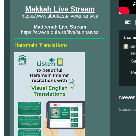
Makkah Live Stream
https://www.aloula.sa/live/qurantvsa
Madeenah Live Stream
https://www.aloula.sa/live/sunnatvsa
1 com
Haramain Translations
ahl
Ni
Su
Po
Newer 
Subscrib