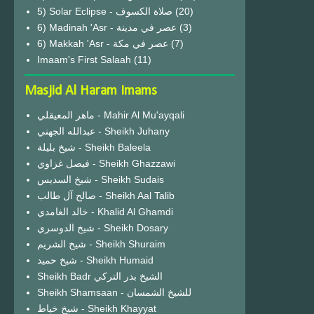
(20)
6) Madinah 'Asr - عصر في مدينة
(3)
6) Makkah 'Asr - عصر في مكة
(7)
Imaam's First Salaah
(11)
Masjid Al Haram Imams
ماهر المعيقلي - Mahir Al Mu'ayqali
عبدالله الجهني - Sheikh Juhany
شيخ بليلة - Sheikh Baleela
فيصل غزاوي - Sheikh Ghazzawi
شيخ السديس - Sheikh Sudais
صالح آل طالب - Sheikh Aal Talib
خالد الغامدي - Khalid Al Ghamdi
شيخ الدوسري - Sheikh Dosary
شيخ الشريم - Sheikh Shuraim
شيخ حميد - Sheikh Humaid
Sheikh Badr الشيخ بدر التركي
Sheikh Shamsaan - للشيخ الشمسان
شيخ خياط - Sheikh Khayyat