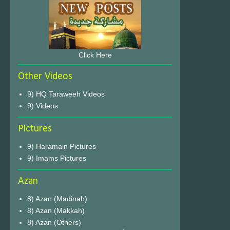
Click Here
Other Videos
9) HQ Taraweeh Videos
9) Videos
Pictures
9) Haramain Pictures
9) Imams Pictures
Azan
8) Azan (Madinah)
8) Azan (Makkah)
8) Azan (Others)