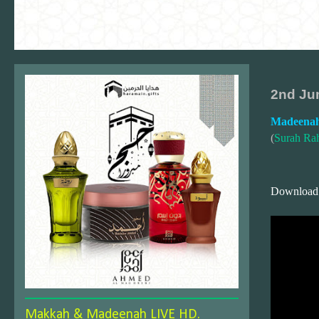
2nd Ju
Madeenah
(
Surah Ra
Download
Makkah & Madeenah LIVE HD.