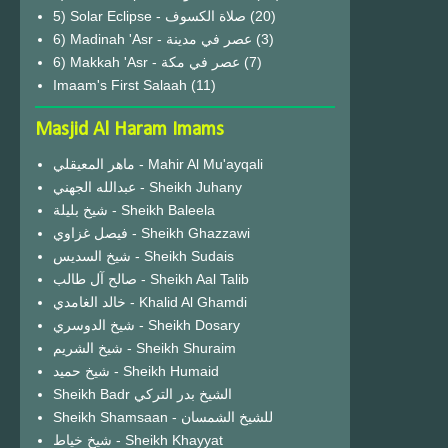
(20)
6) Madinah 'Asr - عصر في مدينة
(3)
6) Makkah 'Asr - عصر في مكة
(7)
Imaam's First Salaah
(11)
Masjid Al Haram Imams
ماهر المعيقلي - Mahir Al Mu'ayqali
عبدالله الجهني - Sheikh Juhany
شيخ بليلة - Sheikh Baleela
فيصل غزاوي - Sheikh Ghazzawi
شيخ السديس - Sheikh Sudais
صالح آل طالب - Sheikh Aal Talib
خالد الغامدي - Khalid Al Ghamdi
شيخ الدوسري - Sheikh Dosary
شيخ الشريم - Sheikh Shuraim
شيخ حميد - Sheikh Humaid
Sheikh Badr الشيخ بدر التركي
Sheikh Shamsaan - للشيخ الشمسان
شيخ خياط - Sheikh Khayyat