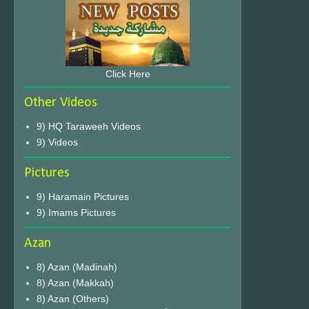
Click Here
Other Videos
9) HQ Taraweeh Videos
9) Videos
Pictures
9) Haramain Pictures
9) Imams Pictures
Azan
8) Azan (Madinah)
8) Azan (Makkah)
8) Azan (Others)