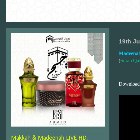
19th J
Madeenah
(
Surah Qaf
Download
Makkah & Madeenah LIVE HD.