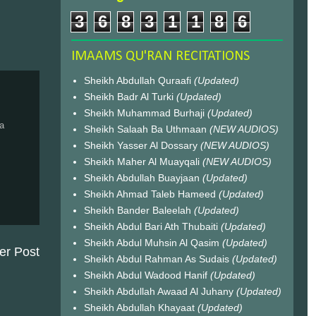
3
6
8
3
1
1
8
6
IMAAMS QU'RAN RECITATIONS
Sheikh Abdullah Quraafi
(Updated)
Sheikh Badr Al Turki
(Updated)
Sheikh Muhammad Burhaji
(Updated)
a
Sheikh Salaah Ba Uthmaan
(NEW AUDIOS)
Sheikh Yasser Al Dossary
(NEW AUDIOS)
Sheikh Maher Al Muayqali
(NEW AUDIOS)
Sheikh Abdullah Buayjaan
(Updated)
Sheikh Ahmad Taleb Hameed
(Updated)
Sheikh Bander Baleelah
(Updated)
Sheikh Abdul Bari Ath Thubaiti
(Updated)
Sheikh Abdul Muhsin Al Qasim
(Updated)
er Post
Sheikh Abdul Rahman As Sudais
(Updated)
Sheikh Abdul Wadood Hanif
(Updated)
Sheikh Abdullah Awaad Al Juhany
(Updated)
Sheikh Abdullah Khayaat
(Updated)