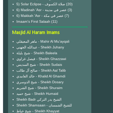
(20)
6) Madinah 'Asr - عصر في مدينة
(3)
6) Makkah 'Asr - عصر في مكة
(7)
Imaam's First Salaah
(11)
Masjid Al Haram Imams
ماهر المعيقلي - Mahir Al Mu'ayqali
عبدالله الجهني - Sheikh Juhany
شيخ بليلة - Sheikh Baleela
فيصل غزاوي - Sheikh Ghazzawi
شيخ السديس - Sheikh Sudais
صالح آل طالب - Sheikh Aal Talib
خالد الغامدي - Khalid Al Ghamdi
شيخ الدوسري - Sheikh Dosary
شيخ الشريم - Sheikh Shuraim
شيخ حميد - Sheikh Humaid
Sheikh Badr الشيخ بدر التركي
Sheikh Shamsaan - للشيخ الشمسان
شيخ خياط - Sheikh Khayyat