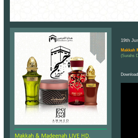
19th Ju
Makkah 
(Surahs 
Download
Makkah & Madeenah LIVE HD.