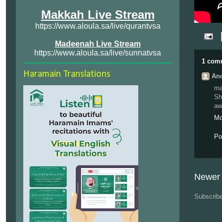
Makkah Live Stream
https://www.aloula.sa/live/qurantvsa
Madeenah Live Stream
https://www.aloula.sa/live/sunnatvsa
1 com
Haramain Translations
Ano
ma
Sh
aw
Mo
Po
Newer 
Subscrib