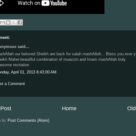
ment:
nymous said...
shAllah our beloved Sheikh are back for salah mashAllah... Bless you ever y
eikh Maher.beautiful combination of muazzin and Imam mashAllah.truly
esome recitation
nday, April 01, 2013 8:43:00 AM
st a Comment
Post
Home
Old
e to:
Post Comments (Atom)