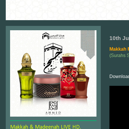
10th J
Makkah F
(Surahs 
Download
Makkah & Madeenah LIVE HD.