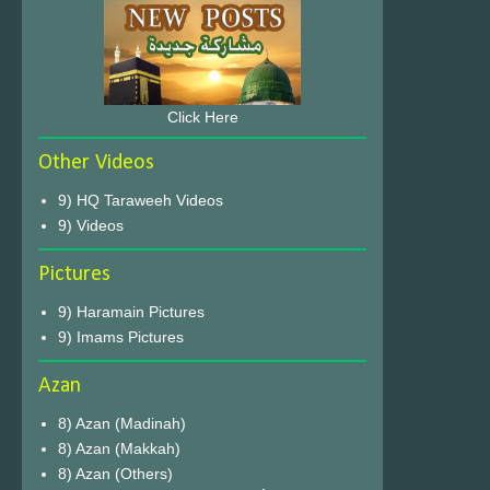
Click Here
Other Videos
9) HQ Taraweeh Videos
9) Videos
Pictures
9) Haramain Pictures
9) Imams Pictures
Azan
8) Azan (Madinah)
8) Azan (Makkah)
8) Azan (Others)