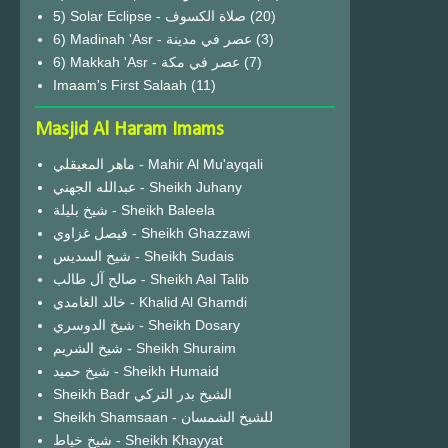
(20)
6) Madinah 'Asr - عصر في مدينة
(3)
6) Makkah 'Asr - عصر في مكة
(7)
Imaam's First Salaah
(11)
Masjid Al Haram Imams
ماهر المعيقلي - Mahir Al Mu'ayqali
عبدالله الجهني - Sheikh Juhany
شيخ بليلة - Sheikh Baleela
فيصل غزاوي - Sheikh Ghazzawi
شيخ السديس - Sheikh Sudais
صالح آل طالب - Sheikh Aal Talib
خالد الغامدي - Khalid Al Ghamdi
شيخ الدوسري - Sheikh Dosary
شيخ الشريم - Sheikh Shuraim
شيخ حميد - Sheikh Humaid
Sheikh Badr الشيخ بدر التركي
Sheikh Shamsaan - للشيخ الشمسان
شيخ خياط - Sheikh Khayyat