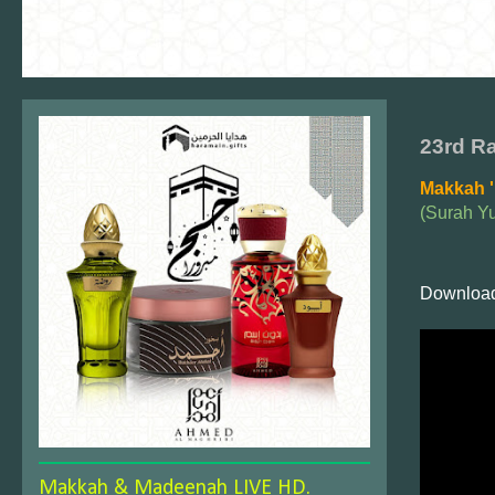
23rd Ra
Makkah '
(Surah Y
Download
Makkah & Madeenah LIVE HD.