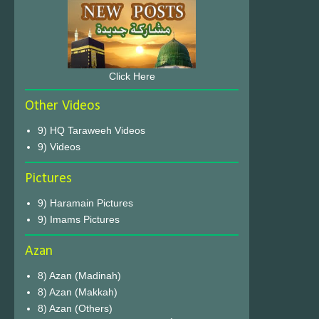
Click Here
Other Videos
9) HQ Taraweeh Videos
9) Videos
Pictures
9) Haramain Pictures
9) Imams Pictures
Azan
8) Azan (Madinah)
8) Azan (Makkah)
8) Azan (Others)