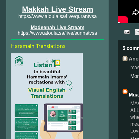
Makkah Live Stream
https://www.aloula.sa/live/qurantvsa
Madeenah Live Stream
https://www.aloula.sa/live/sunnatvsa
Haramain Translations
5 com
Ano
mas
Mon
Mua
MAs
ALL
whe
mea
Lov