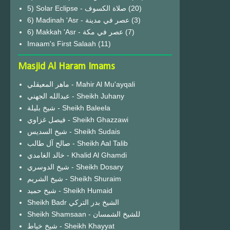
(20)
6) Madinah 'Asr - عصر في مدينة
(3)
6) Makkah 'Asr - عصر في مكة
(7)
Imaam's First Salaah
(11)
Masjid Al Haram Imams
ماهر المعيقلي - Mahir Al Mu'ayqali
عبدالله الجهني - Sheikh Juhany
شيخ بليلة - Sheikh Baleela
فيصل غزاوي - Sheikh Ghazzawi
شيخ السديس - Sheikh Sudais
صالح آل طالب - Sheikh Aal Talib
خالد الغامدي - Khalid Al Ghamdi
شيخ الدوسري - Sheikh Dosary
شيخ الشريم - Sheikh Shuraim
شيخ حميد - Sheikh Humaid
Sheikh Badr الشيخ بدر التركي
Sheikh Shamsaan - للشيخ الشمسان
شيخ خياط - Sheikh Khayyat