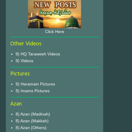
Click Here
Other Videos
9) HQ Taraweeh Videos
9) Videos
Pictures
9) Haramain Pictures
9) Imams Pictures
Azan
8) Azan (Madinah)
8) Azan (Makkah)
8) Azan (Others)