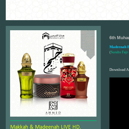
6th Muha
Madeenah F
(
Surahs Fajr
Download A
Makkah & Madeenah LIVE HD.