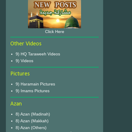
Click Here
Other Videos
9) HQ Taraweeh Videos
9) Videos
Pictures
9) Haramain Pictures
9) Imams Pictures
Azan
8) Azan (Madinah)
8) Azan (Makkah)
8) Azan (Others)