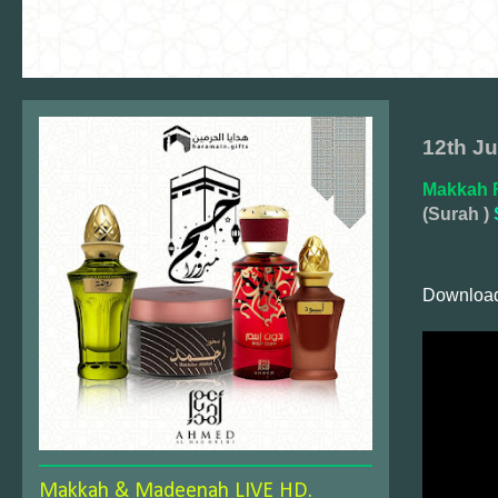
12th Ju
Makkah F
(Surah )
Download
Makkah & Madeenah LIVE HD.