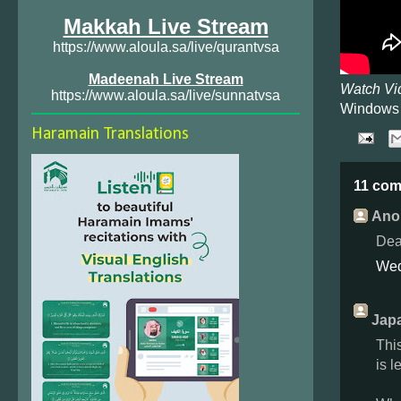
Makkah Live Stream
https://www.aloula.sa/live/qurantvsa
Madeenah Live Stream
Watch Vi
https://www.aloula.sa/live/sunnatvsa
Windows
Haramain Translations
11 com
Ano
Dea
Wed
Japa
Thi
is l