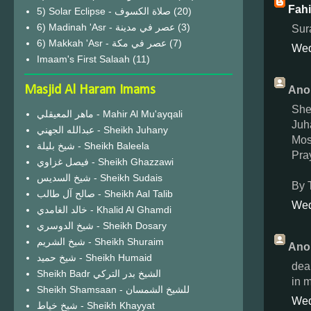
Fah
(20)
6) Madinah 'Asr - عصر في مدينة
(3)
Sur
6) Makkah 'Asr - عصر في مكة
(7)
Wed
Imaam's First Salaah
(11)
Masjid Al Haram Imams
Ano
She
ماهر المعيقلي - Mahir Al Mu'ayqali
Juh
عبدالله الجهني - Sheikh Juhany
Mos
شيخ بليلة - Sheikh Baleela
Pra
فيصل غزاوي - Sheikh Ghazzawi
شيخ السديس - Sheikh Sudais
By 
صالح آل طالب - Sheikh Aal Talib
Wed
خالد الغامدي - Khalid Al Ghamdi
شيخ الدوسري - Sheikh Dosary
شيخ الشريم - Sheikh Shuraim
Ano
شيخ حميد - Sheikh Humaid
dear
Sheikh Badr الشيخ بدر التركي
in 
Sheikh Shamsaan - للشيخ الشمسان
Wed
شيخ خياط - Sheikh Khayyat