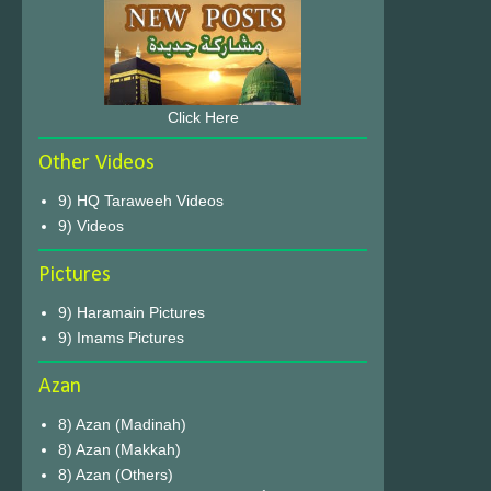
Click Here
Other Videos
9) HQ Taraweeh Videos
9) Videos
Pictures
9) Haramain Pictures
9) Imams Pictures
Azan
8) Azan (Madinah)
8) Azan (Makkah)
8) Azan (Others)