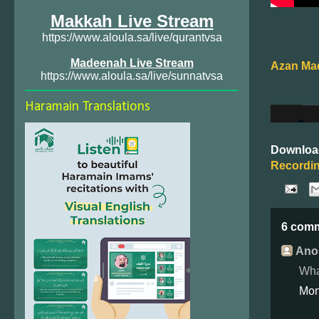
Makkah Live Stream
https://www.aloula.sa/live/qurantvsa
Madeenah Live Stream
Azan Mad
https://www.aloula.sa/live/sunnatvsa
Haramain Translations
Downloa
Recordin
6 com
Ano
Wha
Mon