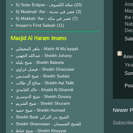
Ano
(20)
Mad
6) Madinah 'Asr - عصر في مدينة
(3)
the
6) Makkah 'Asr - عصر في مكة
(7)
Nab
Imaam's First Salaah
(11)
Dec
Masjid Al Haram Imams
Sat
ماهر المعيقلي - Mahir Al Mu'ayqali
عبدالله الجهني - Sheikh Juhany
Ano
شيخ بليلة - Sheikh Baleela
Yea
فيصل غزاوي - Sheikh Ghazzawi
Sun
شيخ السديس - Sheikh Sudais
صالح آل طالب - Sheikh Aal Talib
Pos
خالد الغامدي - Khalid Al Ghamdi
شيخ الدوسري - Sheikh Dosary
شيخ الشريم - Sheikh Shuraim
Newer P
شيخ حميد - Sheikh Humaid
Sheikh Badr الشيخ بدر التركي
Subscribe
Sheikh Shamsaan - للشيخ الشمسان
شيخ خياط - Sheikh Khayyat