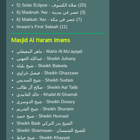
(20)
6) Madinah 'Asr - عصر في مدينة
(3)
6) Makkah 'Asr - عصر في مكة
(7)
Imaam's First Salaah
(11)
Masjid Al Haram Imams
ماهر المعيقلي - Mahir Al Mu'ayqali
عبدالله الجهني - Sheikh Juhany
شيخ بليلة - Sheikh Baleela
فيصل غزاوي - Sheikh Ghazzawi
شيخ السديس - Sheikh Sudais
صالح آل طالب - Sheikh Aal Talib
خالد الغامدي - Khalid Al Ghamdi
شيخ الدوسري - Sheikh Dosary
شيخ الشريم - Sheikh Shuraim
شيخ حميد - Sheikh Humaid
Sheikh Badr الشيخ بدر التركي
Sheikh Shamsaan - للشيخ الشمسان
شيخ خياط - Sheikh Khayyat