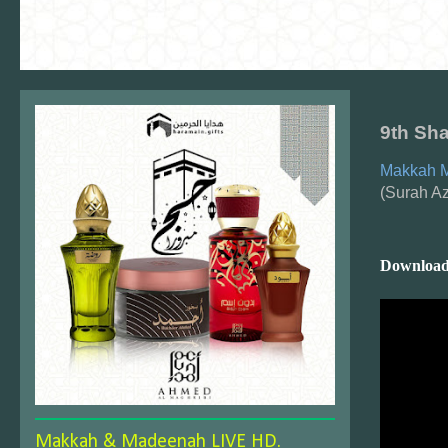
9th Sh
Makkah M
(Surah A
Download
Makkah & Madeenah LIVE HD.