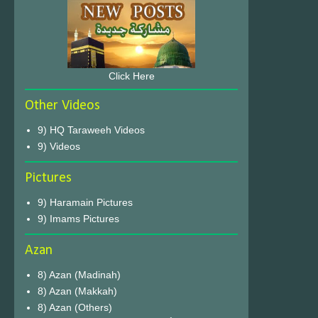
Click Here
Other Videos
9) HQ Taraweeh Videos
9) Videos
Pictures
9) Haramain Pictures
9) Imams Pictures
Azan
8) Azan (Madinah)
8) Azan (Makkah)
8) Azan (Others)