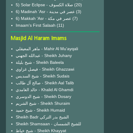
(20)
6) Madinah 'Asr - عصر في مدينة
(3)
6) Makkah 'Asr - عصر في مكة
(7)
Imaam's First Salaah
(11)
Masjid Al Haram Imams
ماهر المعيقلي - Mahir Al Mu'ayqali
عبدالله الجهني - Sheikh Juhany
شيخ بليلة - Sheikh Baleela
فيصل غزاوي - Sheikh Ghazzawi
شيخ السديس - Sheikh Sudais
صالح آل طالب - Sheikh Aal Talib
خالد الغامدي - Khalid Al Ghamdi
شيخ الدوسري - Sheikh Dosary
شيخ الشريم - Sheikh Shuraim
شيخ حميد - Sheikh Humaid
Sheikh Badr الشيخ بدر التركي
Sheikh Shamsaan - للشيخ الشمسان
شيخ خياط - Sheikh Khayyat