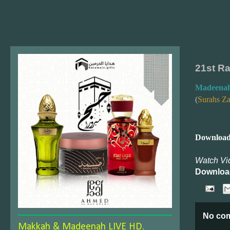
21st R
Madeenah
(
Surahs Za
Download
Watch Vi
Downloa
No co
Makkah & Madeenah LIVE HD.