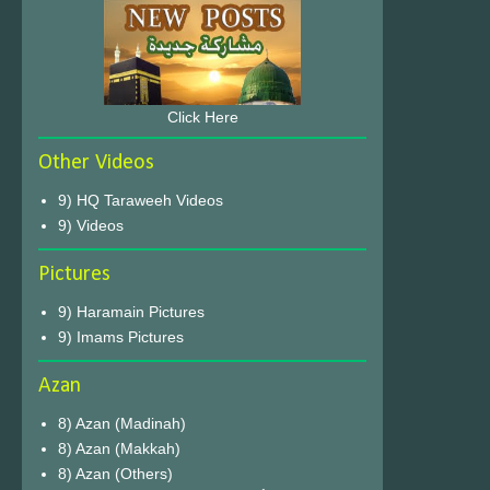
Click Here
Other Videos
9) HQ Taraweeh Videos
9) Videos
Pictures
9) Haramain Pictures
9) Imams Pictures
Azan
8) Azan (Madinah)
8) Azan (Makkah)
8) Azan (Others)