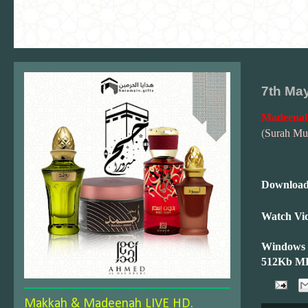
7th Ma
Madeenah
(
Surah Mu
Download
Watch Vid
Windows
512Kb M
Makkah & Madeenah LIVE HD.