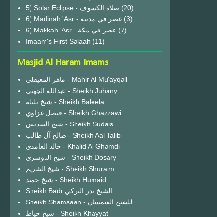
(20)
6) Madinah 'Asr - عصر في مدينة
(3)
6) Makkah 'Asr - عصر في مكة
(7)
Imaam's First Salaah
(11)
Masjid Al Haram Imams
ماهر المعيقلي - Mahir Al Mu'ayqali
عبدالله الجهني - Sheikh Juhany
شيخ بليلة - Sheikh Baleela
فيصل غزاوي - Sheikh Ghazzawi
شيخ السديس - Sheikh Sudais
صالح آل طالب - Sheikh Aal Talib
خالد الغامدي - Khalid Al Ghamdi
شيخ الدوسري - Sheikh Dosary
شيخ الشريم - Sheikh Shuraim
شيخ حميد - Sheikh Humaid
Sheikh Badr الشيخ بدر التركي
Sheikh Shamsaan - للشيخ الشمسان
شيخ خياط - Sheikh Khayyat