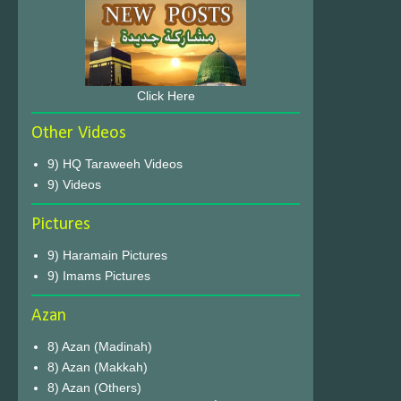
Click Here
Other Videos
9) HQ Taraweeh Videos
9) Videos
Pictures
9) Haramain Pictures
9) Imams Pictures
Azan
8) Azan (Madinah)
8) Azan (Makkah)
8) Azan (Others)