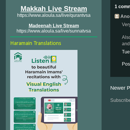
1 com
Makkah Live Stream
https://www.aloula.sa/live/qurantvsa
Ano
Very
Madeenah Live Stream
https://www.aloula.sa/live/sunnatvsa
Als
Haramain Translations
and 
Tue
Pos
Newer P
Subscribe