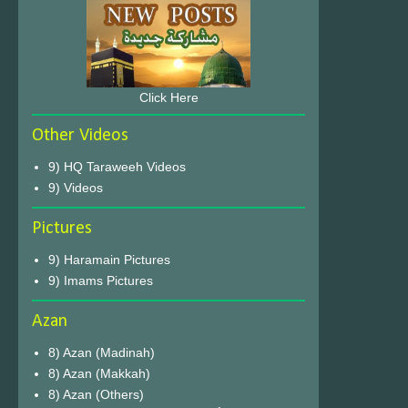
Click Here
Other Videos
9) HQ Taraweeh Videos
9) Videos
Pictures
9) Haramain Pictures
9) Imams Pictures
Azan
8) Azan (Madinah)
8) Azan (Makkah)
8) Azan (Others)