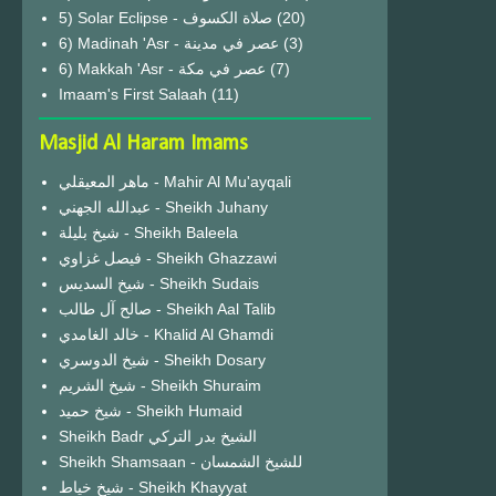
(20)
6) Madinah 'Asr - عصر في مدينة
(3)
6) Makkah 'Asr - عصر في مكة
(7)
Imaam's First Salaah
(11)
Masjid Al Haram Imams
ماهر المعيقلي - Mahir Al Mu'ayqali
عبدالله الجهني - Sheikh Juhany
شيخ بليلة - Sheikh Baleela
فيصل غزاوي - Sheikh Ghazzawi
شيخ السديس - Sheikh Sudais
صالح آل طالب - Sheikh Aal Talib
خالد الغامدي - Khalid Al Ghamdi
شيخ الدوسري - Sheikh Dosary
شيخ الشريم - Sheikh Shuraim
شيخ حميد - Sheikh Humaid
Sheikh Badr الشيخ بدر التركي
Sheikh Shamsaan - للشيخ الشمسان
شيخ خياط - Sheikh Khayyat