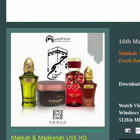
16th M
Makkah '
(
Surah Ba
Download
Watch Vid
Windows
512Kb M
Makkah & Madeenah LIVE HD.