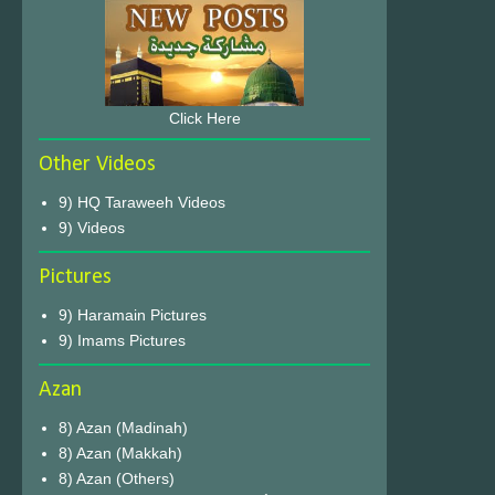
Click Here
Other Videos
9) HQ Taraweeh Videos
9) Videos
Pictures
9) Haramain Pictures
9) Imams Pictures
Azan
8) Azan (Madinah)
8) Azan (Makkah)
8) Azan (Others)