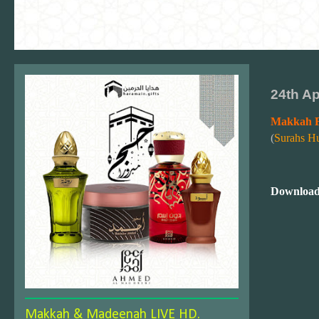
24th Ap
Makkah F
(
Surahs H
Download
Makkah & Madeenah LIVE HD.