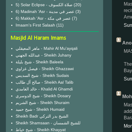
Mas
(20)
rec
6) Madinah 'Asr - عصر في مدينة
(3)
Am
6) Makkah 'Asr - عصر في مكة
(7)
Sun
Imaam's First Salaah
(11)
Masjid Al Haram Imams
Ano
ماهر المعيقلي - Mahir Al Mu'ayqali
MASH
عبدالله الجهني - Sheikh Juhany
شيخ بليلة - Sheikh Baleela
The
فيصل غزاوي - Sheikh Ghazzawi
Bay
شيخ السديس - Sheikh Sudais
Sun
صالح آل طالب - Sheikh Aal Talib
خالد الغامدي - Khalid Al Ghamdi
شيخ الدوسري - Sheikh Dosary
Moh
شيخ الشريم - Sheikh Shuraim
Mash
شيخ حميد - Sheikh Humaid
addi
Sheikh Badr الشيخ بدر التركي
Bara
Sheikh Shamsaan - للشيخ الشمسان
Mon
شيخ خياط - Sheikh Khayyat