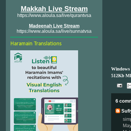
Makkah Live Stream
https://www.aloula.sa/live/qurantvsa
Madeenah Live Stream
https://www.aloula.sa/live/sunnatvsa
Haramain Translations
Windows
512Kb M
6 com
Suf
sim
May