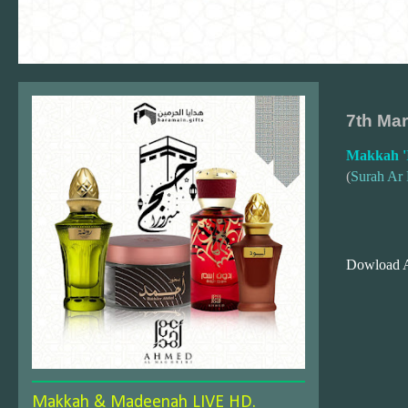
7th Ma
Makkah '
(
Surah Ar
Dowload 
Makkah & Madeenah LIVE HD.