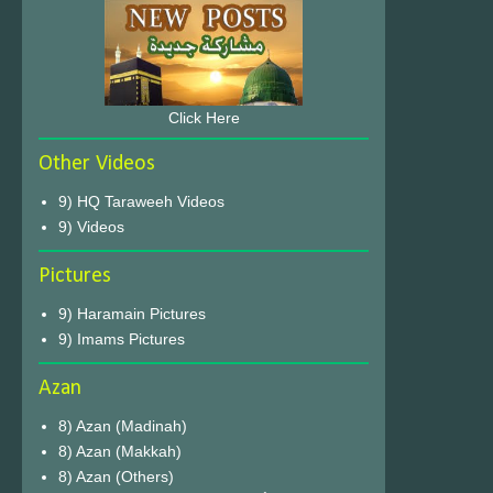
Click Here
Other Videos
9) HQ Taraweeh Videos
9) Videos
Pictures
9) Haramain Pictures
9) Imams Pictures
Azan
8) Azan (Madinah)
8) Azan (Makkah)
8) Azan (Others)