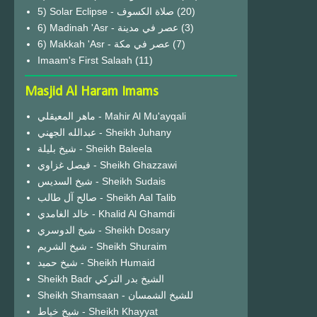
(20)
6) Madinah 'Asr - عصر في مدينة
(3)
6) Makkah 'Asr - عصر في مكة
(7)
Imaam's First Salaah
(11)
Masjid Al Haram Imams
ماهر المعيقلي - Mahir Al Mu'ayqali
عبدالله الجهني - Sheikh Juhany
شيخ بليلة - Sheikh Baleela
فيصل غزاوي - Sheikh Ghazzawi
شيخ السديس - Sheikh Sudais
صالح آل طالب - Sheikh Aal Talib
خالد الغامدي - Khalid Al Ghamdi
شيخ الدوسري - Sheikh Dosary
شيخ الشريم - Sheikh Shuraim
شيخ حميد - Sheikh Humaid
Sheikh Badr الشيخ بدر التركي
Sheikh Shamsaan - للشيخ الشمسان
شيخ خياط - Sheikh Khayyat