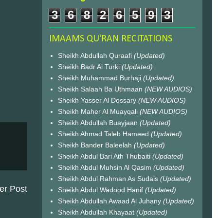
3
6
8
2
6
5
9
3
IMAAMS QU'RAN RECITATIONS
Sheikh Abdullah Quraafi
(Updated)
Sheikh Badr Al Turki
(Updated)
Sheikh Muhammad Burhaji
(Updated)
Sheikh Salaah Ba Uthmaan
(NEW AUDIOS)
Sheikh Yasser Al Dossary
(NEW AUDIOS)
Sheikh Maher Al Muayqali
(NEW AUDIOS)
Sheikh Abdullah Buayjaan
(Updated)
Sheikh Ahmad Taleb Hameed
(Updated)
Sheikh Bander Baleelah
(Updated)
Sheikh Abdul Bari Ath Thubaiti
(Updated)
Sheikh Abdul Muhsin Al Qasim
(Updated)
Sheikh Abdul Rahman As Sudais
(Updated)
er Post
Sheikh Abdul Wadood Hanif
(Updated)
Sheikh Abdullah Awaad Al Juhany
(Updated)
Sheikh Abdullah Khayaat
(Updated)