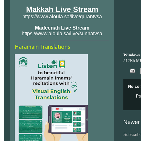
Makkah Live Stream
https://www.aloula.sa/live/qurantvsa
Madeenah Live Stream
https://www.aloula.sa/live/sunnatvsa
Haramain Translations
Windows 
512Kb M
No co
Po
Newer 
Subscrib