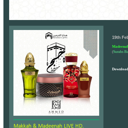
19th Fe
Madeenah
(
Surahs B
Download
Makkah & Madeenah LIVE HD.