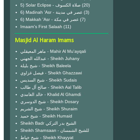
(20)
6) Madinah 'Asr - عصر في مدينة
(3)
6) Makkah 'Asr - عصر في مكة
(7)
Imaam's First Salaah
(11)
Masjid Al Haram Imams
ماهر المعيقلي - Mahir Al Mu'ayqali
عبدالله الجهني - Sheikh Juhany
شيخ بليلة - Sheikh Baleela
فيصل غزاوي - Sheikh Ghazzawi
شيخ السديس - Sheikh Sudais
صالح آل طالب - Sheikh Aal Talib
خالد الغامدي - Khalid Al Ghamdi
شيخ الدوسري - Sheikh Dosary
شيخ الشريم - Sheikh Shuraim
شيخ حميد - Sheikh Humaid
Sheikh Badr الشيخ بدر التركي
Sheikh Shamsaan - للشيخ الشمسان
شيخ خياط - Sheikh Khayyat