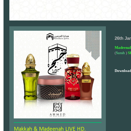
26th Ja
Madeenah
(
Surah
)
S
Download
Makkah & Madeenah LIVE HD.