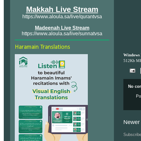
Makkah Live Stream
https://www.aloula.sa/live/qurantvsa
Madeenah Live Stream
https://www.aloula.sa/live/sunnatvsa
Haramain Translations
Windows 
512Kb M
No co
Po
Newer 
Subscrib