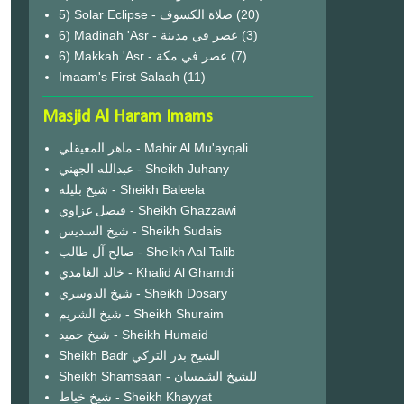
(20)
6) Madinah 'Asr - عصر في مدينة
(3)
6) Makkah 'Asr - عصر في مكة
(7)
Imaam's First Salaah
(11)
Masjid Al Haram Imams
ماهر المعيقلي - Mahir Al Mu'ayqali
عبدالله الجهني - Sheikh Juhany
شيخ بليلة - Sheikh Baleela
فيصل غزاوي - Sheikh Ghazzawi
شيخ السديس - Sheikh Sudais
صالح آل طالب - Sheikh Aal Talib
خالد الغامدي - Khalid Al Ghamdi
شيخ الدوسري - Sheikh Dosary
شيخ الشريم - Sheikh Shuraim
شيخ حميد - Sheikh Humaid
Sheikh Badr الشيخ بدر التركي
Sheikh Shamsaan - للشيخ الشمسان
شيخ خياط - Sheikh Khayyat