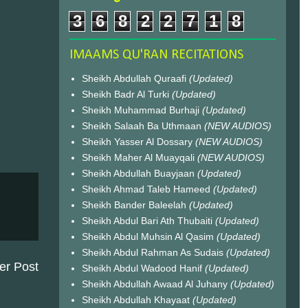
3
6
8
2
2
7
1
8
IMAAMS QU'RAN RECITATIONS
Sheikh Abdullah Quraafi
(Updated)
Sheikh Badr Al Turki
(Updated)
Sheikh Muhammad Burhaji
(Updated)
Sheikh Salaah Ba Uthmaan
(NEW AUDIOS)
Sheikh Yasser Al Dossary
(NEW AUDIOS)
Sheikh Maher Al Muayqali
(NEW AUDIOS)
Sheikh Abdullah Buayjaan
(Updated)
Sheikh Ahmad Taleb Hameed
(Updated)
Sheikh Bander Baleelah
(Updated)
Sheikh Abdul Bari Ath Thubaiti
(Updated)
Sheikh Abdul Muhsin Al Qasim
(Updated)
Sheikh Abdul Rahman As Sudais
(Updated)
er Post
Sheikh Abdul Wadood Hanif
(Updated)
Sheikh Abdullah Awaad Al Juhany
(Updated)
Sheikh Abdullah Khayaat
(Updated)