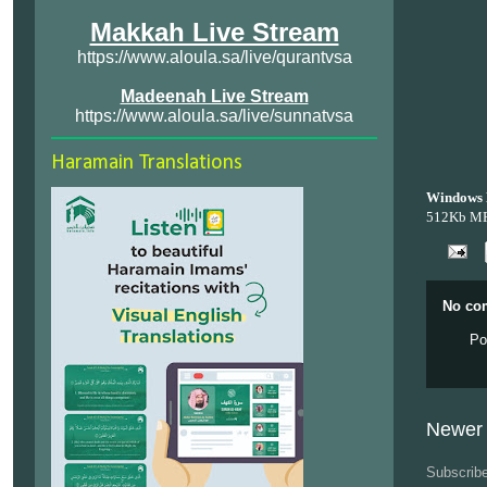
Makkah Live Stream
https://www.aloula.sa/live/qurantvsa
Madeenah Live Stream
https://www.aloula.sa/live/sunnatvsa
Haramain Translations
Windows 
512Kb M
No co
Po
Newer 
Subscrib