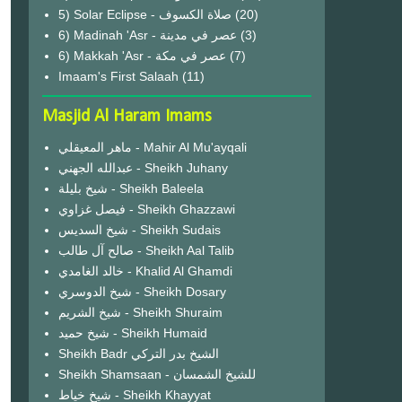
(20)
6) Madinah 'Asr - عصر في مدينة
(3)
6) Makkah 'Asr - عصر في مكة
(7)
Imaam's First Salaah
(11)
Masjid Al Haram Imams
ماهر المعيقلي - Mahir Al Mu'ayqali
عبدالله الجهني - Sheikh Juhany
شيخ بليلة - Sheikh Baleela
فيصل غزاوي - Sheikh Ghazzawi
شيخ السديس - Sheikh Sudais
صالح آل طالب - Sheikh Aal Talib
خالد الغامدي - Khalid Al Ghamdi
شيخ الدوسري - Sheikh Dosary
شيخ الشريم - Sheikh Shuraim
شيخ حميد - Sheikh Humaid
Sheikh Badr الشيخ بدر التركي
Sheikh Shamsaan - للشيخ الشمسان
شيخ خياط - Sheikh Khayyat