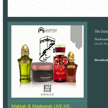
7th Oct
Madeenah
(Surah No
Download
Makkah & Madeenah LIVE HD.