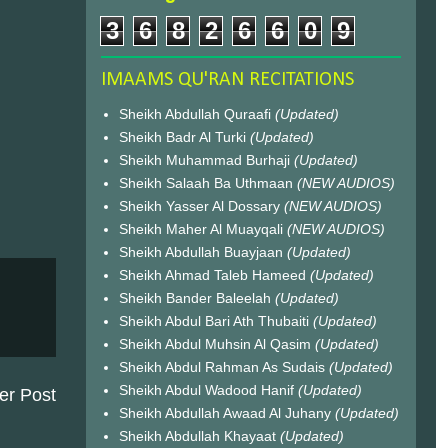
3
6
8
2
6
6
0
9
IMAAMS QU'RAN RECITATIONS
Sheikh Abdullah Quraafi
(Updated)
Sheikh Badr Al Turki
(Updated)
Sheikh Muhammad Burhaji
(Updated)
Sheikh Salaah Ba Uthmaan
(NEW AUDIOS)
Sheikh Yasser Al Dossary
(NEW AUDIOS)
Sheikh Maher Al Muayqali
(NEW AUDIOS)
Sheikh Abdullah Buayjaan
(Updated)
Sheikh Ahmad Taleb Hameed
(Updated)
Sheikh Bander Baleelah
(Updated)
Sheikh Abdul Bari Ath Thubaiti
(Updated)
Sheikh Abdul Muhsin Al Qasim
(Updated)
Sheikh Abdul Rahman As Sudais
(Updated)
Sheikh Abdul Wadood Hanif
(Updated)
er Post
Sheikh Abdullah Awaad Al Juhany
(Updated)
Sheikh Abdullah Khayaat
(Updated)