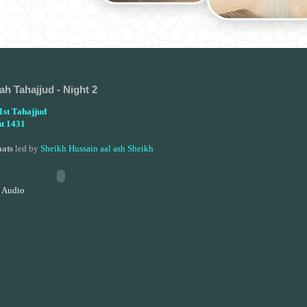
h Tahajjud - Night 2
st Tahajjud
t 1431
aats
led by
Sheikh Hussain aal ash Sheikh
 Audio