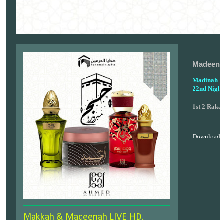
Madeena
Madinah 1
22nd Nigh
1st 2 Rak
Download
Makkah & Madeenah LIVE HD.