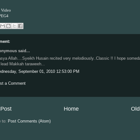
 Video
PEG4
ment:
nymous said...
sya Allah....Syeikh Husain recited very melodiously..Classic !! I hope somed
 lead Makkah taraweeh...
dnesday, September 01, 2010 12:53:00 PM
st a Comment
Post
Home
Old
e to:
Post Comments (Atom)