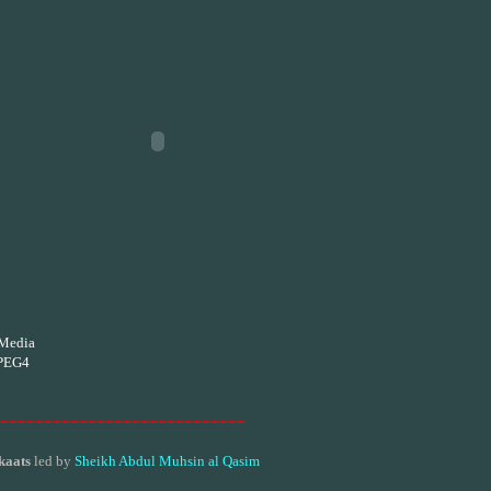
Media
PEG4
~~~~~~~~~~~~~~~~~~~~~~~~~~~~
kaats
led by
Sheikh Abdul Muhsin al Qasim