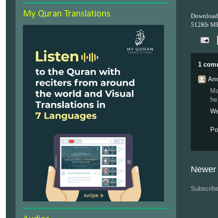
My Quran Translations
Download
512Kb M
1 com
Ano
Ma
he
We
Po
Newer 
Subscrib