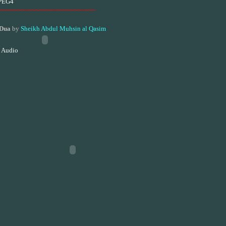
PEG4
~~~~~~~~~~~~~~~~~~~~~~~~~~~
 Dua
by
Sheikh Abdul Muhsin al Qasim
 Audio