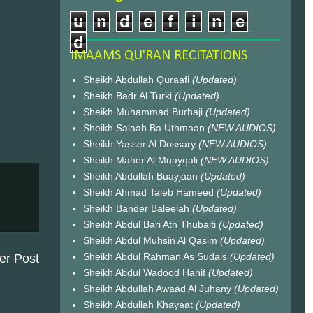
u
n
d
e
f
i
n
e
d
IMAAMS QU'RAN RECITATIONS
Sheikh Abdullah Quraafi
(Updated)
Sheikh Badr Al Turki
(Updated)
Sheikh Muhammad Burhaji
(Updated)
Sheikh Salaah Ba Uthmaan
(NEW AUDIOS)
Sheikh Yasser Al Dossary
(NEW AUDIOS)
Sheikh Maher Al Muayqali
(NEW AUDIOS)
Sheikh Abdullah Buayjaan
(Updated)
Sheikh Ahmad Taleb Hameed
(Updated)
Sheikh Bander Baleelah
(Updated)
Sheikh Abdul Bari Ath Thubaiti
(Updated)
Sheikh Abdul Muhsin Al Qasim
(Updated)
Sheikh Abdul Rahman As Sudais
(Updated)
er Post
Sheikh Abdul Wadood Hanif
(Updated)
Sheikh Abdullah Awaad Al Juhany
(Updated)
Sheikh Abdullah Khayaat
(Updated)