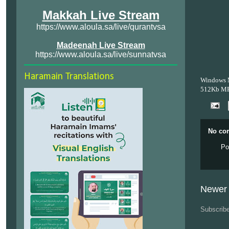
Makkah Live Stream
https://www.aloula.sa/live/qurantvsa
Madeenah Live Stream
https://www.aloula.sa/live/sunnatvsa
Haramain Translations
Windows 
512Kb M
No co
Po
Newer 
Subscrib