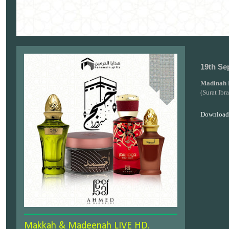
19th Se
Madinah 
(Surat Ib
Download
Makkah & Madeenah LIVE HD.