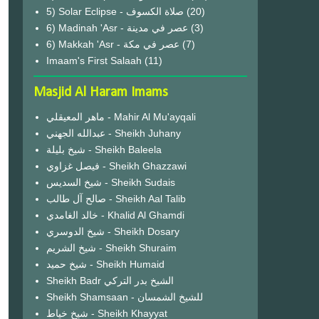
(20)
6) Madinah 'Asr - عصر في مدينة
(3)
6) Makkah 'Asr - عصر في مكة
(7)
Imaam's First Salaah
(11)
Masjid Al Haram Imams
ماهر المعيقلي - Mahir Al Mu'ayqali
عبدالله الجهني - Sheikh Juhany
شيخ بليلة - Sheikh Baleela
فيصل غزاوي - Sheikh Ghazzawi
شيخ السديس - Sheikh Sudais
صالح آل طالب - Sheikh Aal Talib
خالد الغامدي - Khalid Al Ghamdi
شيخ الدوسري - Sheikh Dosary
شيخ الشريم - Sheikh Shuraim
شيخ حميد - Sheikh Humaid
Sheikh Badr الشيخ بدر التركي
Sheikh Shamsaan - للشيخ الشمسان
شيخ خياط - Sheikh Khayyat