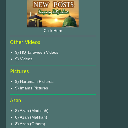
Click Here
Other Videos
9) HQ Taraweeh Videos
9) Videos
Pictures
9) Haramain Pictures
9) Imams Pictures
Azan
8) Azan (Madinah)
8) Azan (Makkah)
8) Azan (Others)