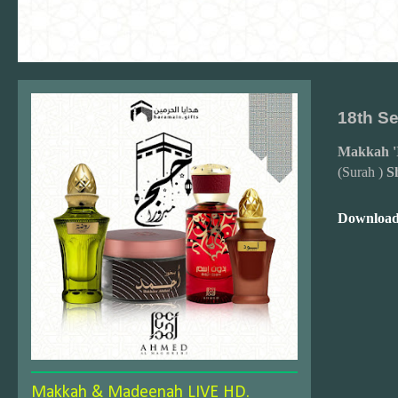
18th S
Makkah '
(Surah )
S
Download
Makkah & Madeenah LIVE HD.