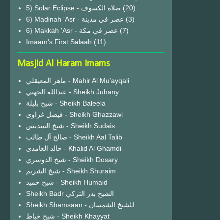
(20)
6) Madinah 'Asr - عصر في مدينة
(3)
6) Makkah 'Asr - عصر في مكة
(7)
Imaam's First Salaah
(11)
Masjid Al Haram Imams
ماهر المعيقلي - Mahir Al Mu'ayqali
عبدالله الجهني - Sheikh Juhany
شيخ بليلة - Sheikh Baleela
فيصل غزاوي - Sheikh Ghazzawi
شيخ السديس - Sheikh Sudais
صالح آل طالب - Sheikh Aal Talib
خالد الغامدي - Khalid Al Ghamdi
شيخ الدوسري - Sheikh Dosary
شيخ الشريم - Sheikh Shuraim
شيخ حميد - Sheikh Humaid
Sheikh Badr الشيخ بدر التركي
Sheikh Shamsaan - للشيخ الشمسان
شيخ خياط - Sheikh Khayyat