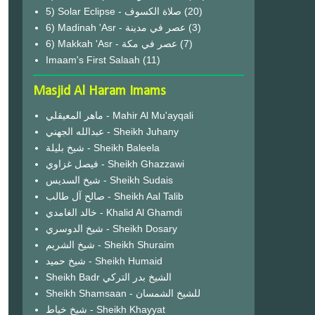
(20)
6) Madinah 'Asr - عصر في مدينة
(3)
6) Makkah 'Asr - عصر في مكة
(7)
Imaam's First Salaah
(11)
Masjid Al Haram Imams
ماهر المعيقلي - Mahir Al Mu'ayqali
عبدالله الجهني - Sheikh Juhany
شيخ بليلة - Sheikh Baleela
فيصل غزاوي - Sheikh Ghazzawi
شيخ السديس - Sheikh Sudais
صالح آل طالب - Sheikh Aal Talib
خالد الغامدي - Khalid Al Ghamdi
شيخ الدوسري - Sheikh Dosary
شيخ الشريم - Sheikh Shuraim
شيخ حميد - Sheikh Humaid
Sheikh Badr الشيخ بدر التركي
Sheikh Shamsaan - للشيخ الشمسان
شيخ خياط - Sheikh Khayyat