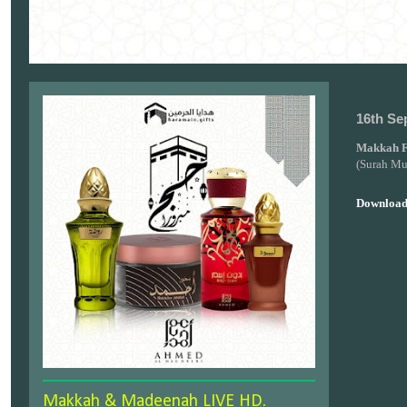
16th Se
Makkah F
(Surah M
Download
Makkah & Madeenah LIVE HD.