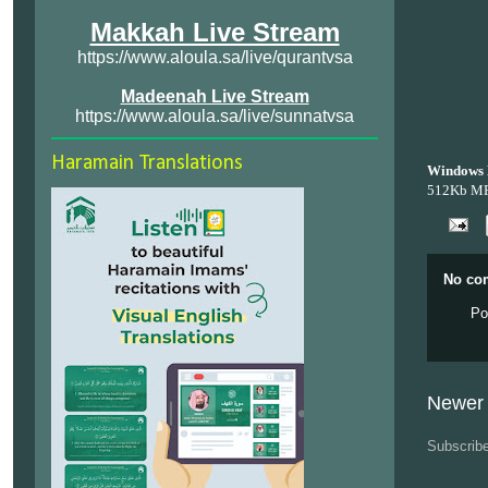
Makkah Live Stream
https://www.aloula.sa/live/qurantvsa
Madeenah Live Stream
https://www.aloula.sa/live/sunnatvsa
Haramain Translations
Windows 
512Kb M
No co
Po
Newer 
Subscrib