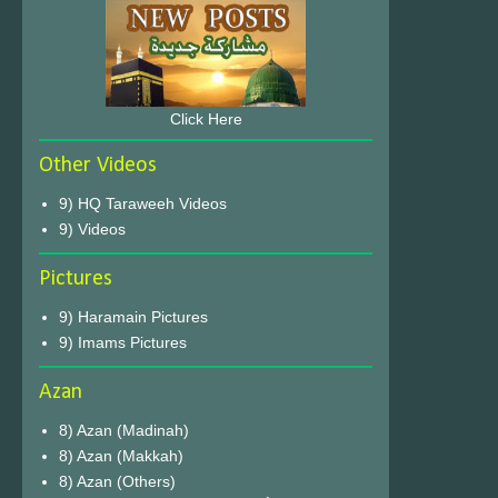
Click Here
Other Videos
9) HQ Taraweeh Videos
9) Videos
Pictures
9) Haramain Pictures
9) Imams Pictures
Azan
8) Azan (Madinah)
8) Azan (Makkah)
8) Azan (Others)