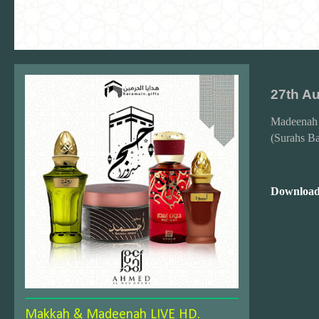
27th A
Madeenah
(Surahs B
Download
Makkah & Madeenah LIVE HD.