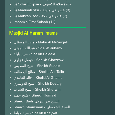
(20)
6) Madinah 'Asr - عصر في مدينة
(3)
6) Makkah 'Asr - عصر في مكة
(7)
Imaam's First Salaah
(11)
Masjid Al Haram Imams
ماهر المعيقلي - Mahir Al Mu'ayqali
عبدالله الجهني - Sheikh Juhany
شيخ بليلة - Sheikh Baleela
فيصل غزاوي - Sheikh Ghazzawi
شيخ السديس - Sheikh Sudais
صالح آل طالب - Sheikh Aal Talib
خالد الغامدي - Khalid Al Ghamdi
شيخ الدوسري - Sheikh Dosary
شيخ الشريم - Sheikh Shuraim
شيخ حميد - Sheikh Humaid
Sheikh Badr الشيخ بدر التركي
Sheikh Shamsaan - للشيخ الشمسان
شيخ خياط - Sheikh Khayyat