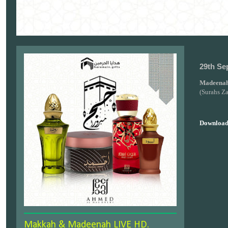
29th Se
Madeenah
(Surahs Za
Download
Makkah & Madeenah LIVE HD.