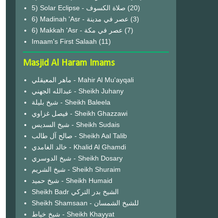
(20)
6) Madinah 'Asr - عصر في مدينة
(3)
6) Makkah 'Asr - عصر في مكة
(7)
Imaam's First Salaah
(11)
Masjid Al Haram Imams
ماهر المعيقلي - Mahir Al Mu'ayqali
عبدالله الجهني - Sheikh Juhany
شيخ بليلة - Sheikh Baleela
فيصل غزاوي - Sheikh Ghazzawi
شيخ السديس - Sheikh Sudais
صالح آل طالب - Sheikh Aal Talib
خالد الغامدي - Khalid Al Ghamdi
شيخ الدوسري - Sheikh Dosary
شيخ الشريم - Sheikh Shuraim
شيخ حميد - Sheikh Humaid
Sheikh Badr الشيخ بدر التركي
Sheikh Shamsaan - للشيخ الشمسان
شيخ خياط - Sheikh Khayyat