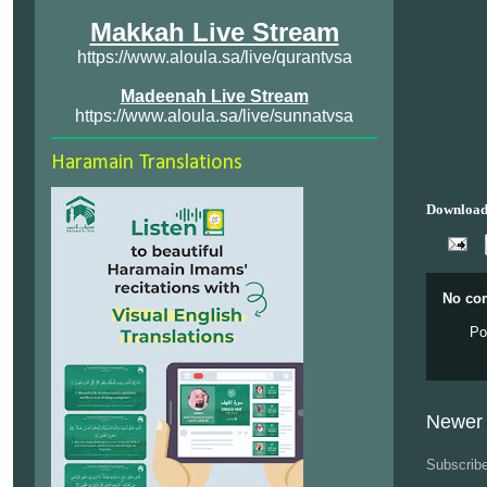
Makkah Live Stream
https://www.aloula.sa/live/qurantvsa
Madeenah Live Stream
https://www.aloula.sa/live/sunnatvsa
Haramain Translations
Download
No co
Po
Newer 
Subscrib