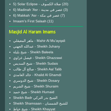
(20)
6) Madinah 'Asr - عصر في مدينة
(3)
6) Makkah 'Asr - عصر في مكة
(7)
Imaam's First Salaah
(11)
Masjid Al Haram Imams
ماهر المعيقلي - Mahir Al Mu'ayqali
عبدالله الجهني - Sheikh Juhany
شيخ بليلة - Sheikh Baleela
فيصل غزاوي - Sheikh Ghazzawi
شيخ السديس - Sheikh Sudais
صالح آل طالب - Sheikh Aal Talib
خالد الغامدي - Khalid Al Ghamdi
شيخ الدوسري - Sheikh Dosary
شيخ الشريم - Sheikh Shuraim
شيخ حميد - Sheikh Humaid
Sheikh Badr الشيخ بدر التركي
Sheikh Shamsaan - للشيخ الشمسان
شيخ خياط - Sheikh Khayyat