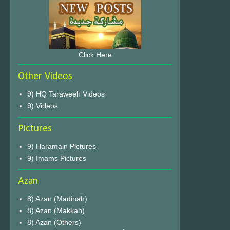
Click Here
Other Videos
9) HQ Taraweeh Videos
9) Videos
Pictures
9) Haramain Pictures
9) Imams Pictures
Azan
8) Azan (Madinah)
8) Azan (Makkah)
8) Azan (Others)