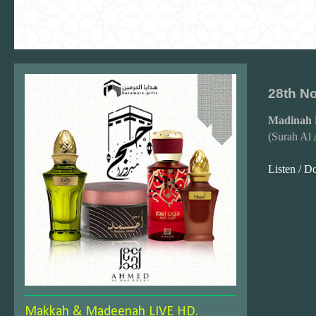
28th N
Madinah 
(Surah Al
Listen / 
Makkah & Madeenah LIVE HD.