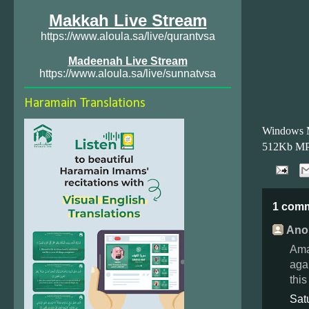
Makkah Live Stream
https://www.aloula.sa/live/qurantvsa
Madeenah Live Stream
https://www.aloula.sa/live/sunnatvsa
Haramain Translations
Windows 
512Kb M
1 com
Ano
Amaz
aga
this
Sat