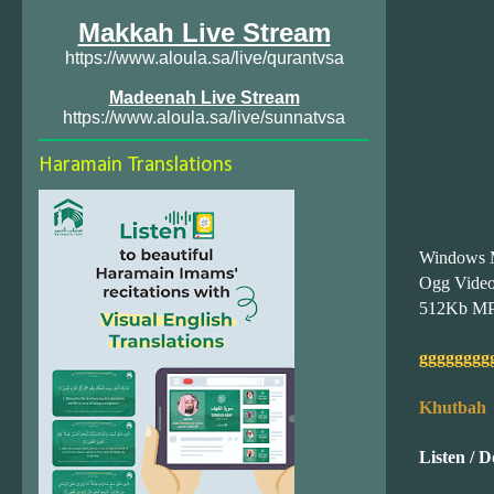
Makkah Live Stream
https://www.aloula.sa/live/qurantvsa
Madeenah Live Stream
https://www.aloula.sa/live/sunnatvsa
Haramain Translations
Windows 
Ogg Vide
512Kb M
gggggggg
Khutbah
Listen / 