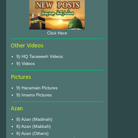
Click Here
Other Videos
9) HQ Taraweeh Videos
9) Videos
Pictures
9) Haramain Pictures
9) Imams Pictures
Azan
8) Azan (Madinah)
8) Azan (Makkah)
8) Azan (Others)