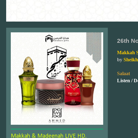
26th N
by
Sheikh
Salaat
Listen / 
Makkah & Madeenah LIVE HD.