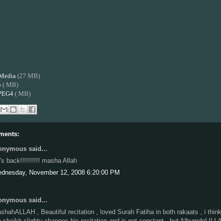
Media
(27 MB)
o
( MB)
PEG4
( MB)
ments:
nymous said...
's back!!!!!!!!!! masha Allah
dnesday, November 12, 2008 6:20:00 PM
nymous said...
shahALLAH , Beautiful recitation , loved Surah Fatiha in both rakaats , i thin
e sheikh slighty changes his recitation and is not constant , but AlhumdoLILL