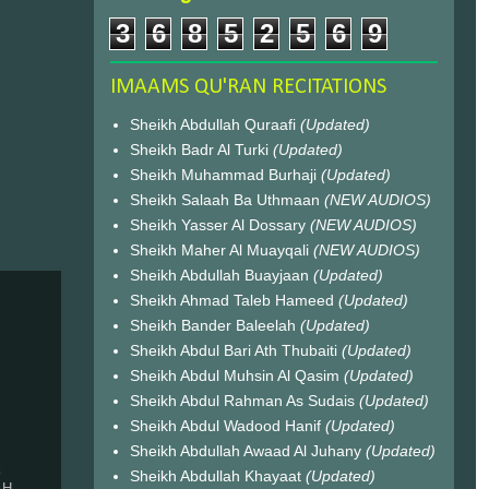
3
6
8
5
2
5
6
9
IMAAMS QU'RAN RECITATIONS
Sheikh Abdullah Quraafi
(Updated)
Sheikh Badr Al Turki
(Updated)
Sheikh Muhammad Burhaji
(Updated)
Sheikh Salaah Ba Uthmaan
(NEW AUDIOS)
Sheikh Yasser Al Dossary
(NEW AUDIOS)
Sheikh Maher Al Muayqali
(NEW AUDIOS)
Sheikh Abdullah Buayjaan
(Updated)
Sheikh Ahmad Taleb Hameed
(Updated)
Sheikh Bander Baleelah
(Updated)
Sheikh Abdul Bari Ath Thubaiti
(Updated)
Sheikh Abdul Muhsin Al Qasim
(Updated)
Sheikh Abdul Rahman As Sudais
(Updated)
Sheikh Abdul Wadood Hanif
(Updated)
Sheikh Abdullah Awaad Al Juhany
(Updated)
k
Sheikh Abdullah Khayaat
(Updated)
AH