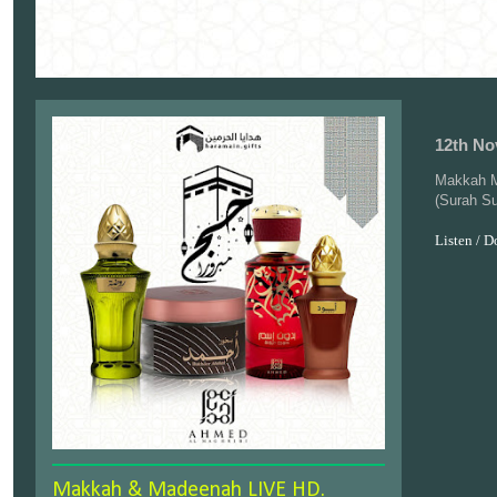
12th No
Makkah M
(Surah S
Listen / 
Makkah & Madeenah LIVE HD.