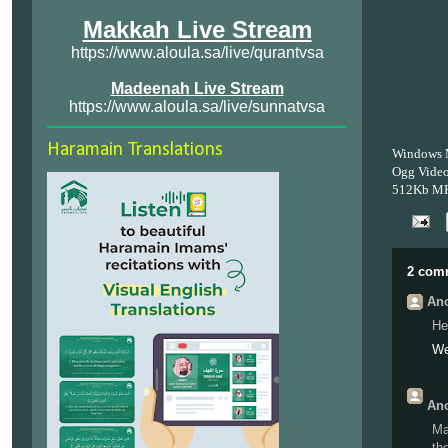
Makkah Live Stream
https://www.aloula.sa/live/qurantvsa
Madeenah Live Stream
https://www.aloula.sa/live/sunnatvsa
Haramain Translations
Windows 
Ogg Vide
512Kb M
2 com
Ano
He
We
Ano
Ma
th