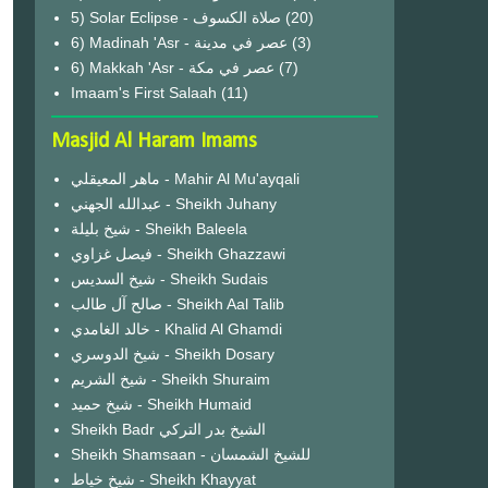
(20)
6) Madinah 'Asr - عصر في مدينة
(3)
6) Makkah 'Asr - عصر في مكة
(7)
Imaam's First Salaah
(11)
Masjid Al Haram Imams
ماهر المعيقلي - Mahir Al Mu'ayqali
عبدالله الجهني - Sheikh Juhany
شيخ بليلة - Sheikh Baleela
فيصل غزاوي - Sheikh Ghazzawi
شيخ السديس - Sheikh Sudais
صالح آل طالب - Sheikh Aal Talib
خالد الغامدي - Khalid Al Ghamdi
شيخ الدوسري - Sheikh Dosary
شيخ الشريم - Sheikh Shuraim
شيخ حميد - Sheikh Humaid
Sheikh Badr الشيخ بدر التركي
Sheikh Shamsaan - للشيخ الشمسان
شيخ خياط - Sheikh Khayyat