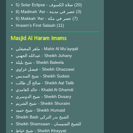
(20)
6) Madinah 'Asr - عصر في مدينة
(3)
6) Makkah 'Asr - عصر في مكة
(7)
Imaam's First Salaah
(11)
Masjid Al Haram Imams
ماهر المعيقلي - Mahir Al Mu'ayqali
عبدالله الجهني - Sheikh Juhany
شيخ بليلة - Sheikh Baleela
فيصل غزاوي - Sheikh Ghazzawi
شيخ السديس - Sheikh Sudais
صالح آل طالب - Sheikh Aal Talib
خالد الغامدي - Khalid Al Ghamdi
شيخ الدوسري - Sheikh Dosary
شيخ الشريم - Sheikh Shuraim
شيخ حميد - Sheikh Humaid
Sheikh Badr الشيخ بدر التركي
Sheikh Shamsaan - للشيخ الشمسان
شيخ خياط - Sheikh Khayyat