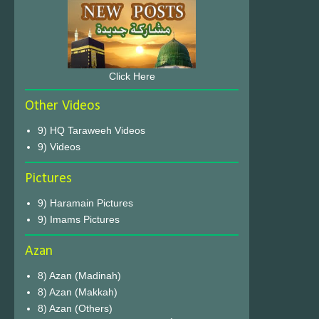
Click Here
Other Videos
9) HQ Taraweeh Videos
9) Videos
Pictures
9) Haramain Pictures
9) Imams Pictures
Azan
8) Azan (Madinah)
8) Azan (Makkah)
8) Azan (Others)