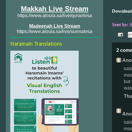
Makkah Live Stream
Download
https://www.aloula.sa/live/qurantvsa
Sent by: 
Madeenah Live Stream
https://www.aloula.sa/live/sunnatvsa
Haramain Translations
2 com
Ano
sal
mas
but
was
Thu
Ano
sal
mas