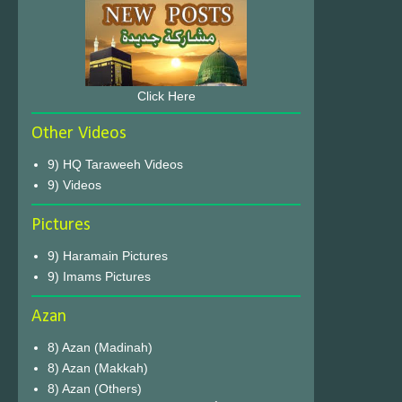
Click Here
Other Videos
9) HQ Taraweeh Videos
9) Videos
Pictures
9) Haramain Pictures
9) Imams Pictures
Azan
8) Azan (Madinah)
8) Azan (Makkah)
8) Azan (Others)