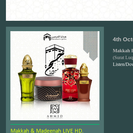
4th Oct
Makkah I
(Surat Lu
Listen/Do
Makkah & Madeenah LIVE HD.