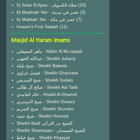
(20)
6) Madinah 'Asr - عصر في مدينة
(3)
6) Makkah 'Asr - عصر في مكة
(7)
Imaam's First Salaah
(11)
Masjid Al Haram Imams
ماهر المعيقلي - Mahir Al Mu'ayqali
عبدالله الجهني - Sheikh Juhany
شيخ بليلة - Sheikh Baleela
فيصل غزاوي - Sheikh Ghazzawi
شيخ السديس - Sheikh Sudais
صالح آل طالب - Sheikh Aal Talib
خالد الغامدي - Khalid Al Ghamdi
شيخ الدوسري - Sheikh Dosary
شيخ الشريم - Sheikh Shuraim
شيخ حميد - Sheikh Humaid
Sheikh Badr الشيخ بدر التركي
Sheikh Shamsaan - للشيخ الشمسان
شيخ خياط - Sheikh Khayyat