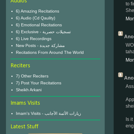
Audios
to 
She
6) Amazing Recitations
6) Audio (Cd Qaulity)
Mon
6) Emotional Recitations
6) Exclusive - تسجيلات حصرية
Ano
6) Live Recordings
WOO
New Posts - مشاركة جديدة
tah
Recitations From Around The World
Mon
Reciters
7) Other Reciters
Ano
7) Post Your Recitations
Ass
Sheikh Arkani
Appr
Imams Visits
she
Imam's Visits - زيارات الأئمة الأجانب
Is i
eng
Latest Stuff