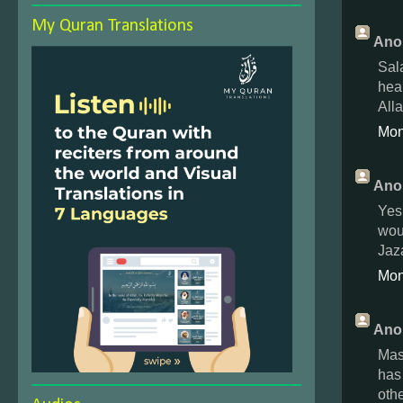
My Quran Translations
Ano
Sal
hear
All
Mon
Ano
Yes
wou
Jaz
Mon
Ano
Mas
has
oth