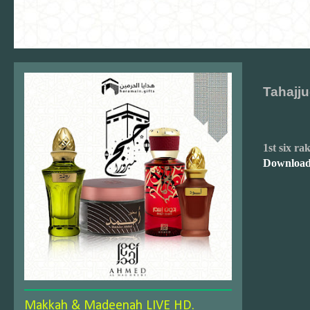
Tahajj
1st six r
Download
Makkah & Madeenah LIVE HD.