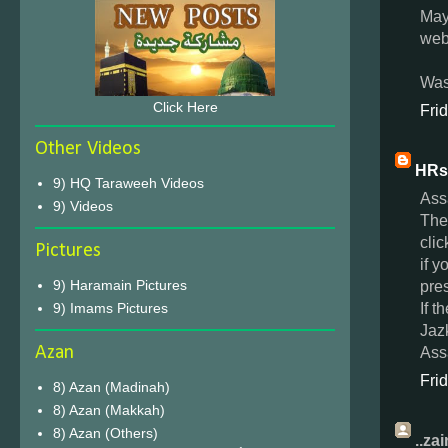
May 
web
Was
Click Here
Fri
Other Videos
HRst
9) HQ Taraweeh Videos
Ass
9) Videos
The
cli
Pictures
if y
9) Haramain Pictures
pre
If t
9) Imams Pictures
Jaz
Ass
Azan
Fri
8) Azan (Madinah)
8) Azan (Makkah)
8) Azan (Others)
..za