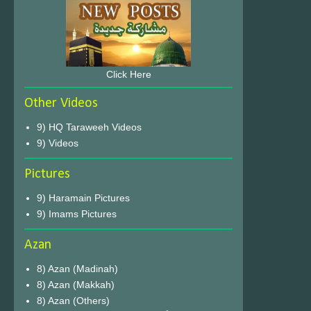
Click Here
Other Videos
9) HQ Taraweeh Videos
9) Videos
Pictures
9) Haramain Pictures
9) Imams Pictures
Azan
8) Azan (Madinah)
8) Azan (Makkah)
8) Azan (Others)