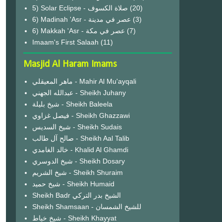
(20)
6) Madinah 'Asr - عصر في مدينة
(3)
6) Makkah 'Asr - عصر في مكة
(7)
Imaam's First Salaah
(11)
Masjid Al Haram Imams
ماهر المعيقلي - Mahir Al Mu'ayqali
عبدالله الجهني - Sheikh Juhany
شيخ بليلة - Sheikh Baleela
فيصل غزاوي - Sheikh Ghazzawi
شيخ السديس - Sheikh Sudais
صالح آل طالب - Sheikh Aal Talib
خالد الغامدي - Khalid Al Ghamdi
شيخ الدوسري - Sheikh Dosary
شيخ الشريم - Sheikh Shuraim
شيخ حميد - Sheikh Humaid
Sheikh Badr الشيخ بدر التركي
Sheikh Shamsaan - للشيخ الشمسان
شيخ خياط - Sheikh Khayyat