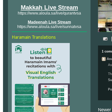
Makkah Live Stream
https://www.aloula.sa/live/qurantvsa
Madeenah Live Stream
https://www.aloula.sa/live/sunnatvsa
Haramain Translations
1 com
Ano
As
Th
Su
Po
Newer 