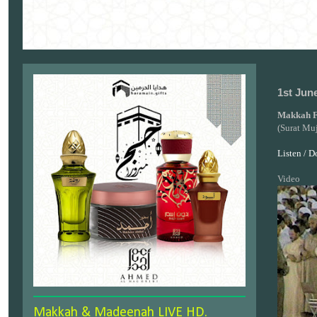
1st Jun
Makkah F
(Surat Muj
Listen / 
Video
Makkah & Madeenah LIVE HD.