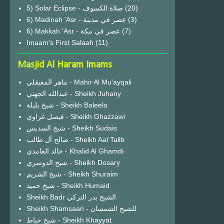
(20)
6) Madinah 'Asr - عصر في مدينة
(3)
6) Makkah 'Asr - عصر في مكة
(7)
Imaam's First Salaah
(11)
Masjid Al Haram Imams
ماهر المعيقلي - Mahir Al Mu'ayqali
عبدالله الجهني - Sheikh Juhany
شيخ بليلة - Sheikh Baleela
فيصل غزاوي - Sheikh Ghazzawi
شيخ السديس - Sheikh Sudais
صالح آل طالب - Sheikh Aal Talib
خالد الغامدي - Khalid Al Ghamdi
شيخ الدوسري - Sheikh Dosary
شيخ الشريم - Sheikh Shuraim
شيخ حميد - Sheikh Humaid
Sheikh Badr الشيخ بدر التركي
Sheikh Shamsaan - للشيخ الشمسان
شيخ خياط - Sheikh Khayyat