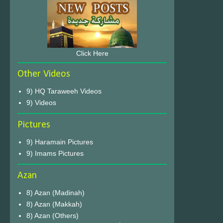
Click Here
Other Videos
9) HQ Taraweeh Videos
9) Videos
Pictures
9) Haramain Pictures
9) Imams Pictures
Azan
8) Azan (Madinah)
8) Azan (Makkah)
8) Azan (Others)