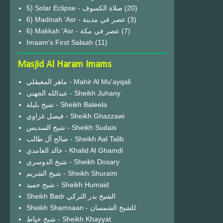
(20)
6) Madinah 'Asr - عصر في مدينة
(3)
6) Makkah 'Asr - عصر في مكة
(7)
Imaam's First Salaah
(11)
Masjid Al Haram Imams
ماهر المعيقلي - Mahir Al Mu'ayqali
عبدالله الجهني - Sheikh Juhany
شيخ بليلة - Sheikh Baleela
فيصل غزاوي - Sheikh Ghazzawi
شيخ السديس - Sheikh Sudais
صالح آل طالب - Sheikh Aal Talib
خالد الغامدي - Khalid Al Ghamdi
شيخ الدوسري - Sheikh Dosary
شيخ الشريم - Sheikh Shuraim
شيخ حميد - Sheikh Humaid
Sheikh Badr الشيخ بدر التركي
Sheikh Shamsaan - للشيخ الشمسان
شيخ خياط - Sheikh Khayyat