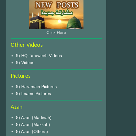
Click Here
Other Videos
9) HQ Taraweeh Videos
9) Videos
Pictures
9) Haramain Pictures
9) Imams Pictures
Azan
8) Azan (Madinah)
8) Azan (Makkah)
8) Azan (Others)