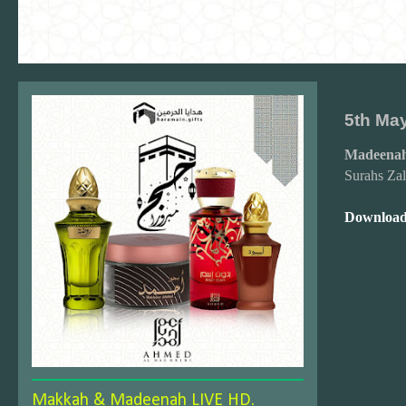
5th May
Madeenah
Surahs Zal
Download
Makkah & Madeenah LIVE HD.