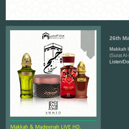
26th M
Makkah 
(Surat Al
Listen/D
Makkah & Madeenah LIVE HD.