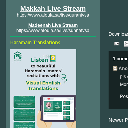
Makkah Live Stream
https://www.aloula.sa/live/qurantvsa
Madeenah Live Stream
https://www.aloula.sa/live/sunnatvsa
Download
Haramain Translations
1 com
Ano
pls
Mon
Pos
Newer P