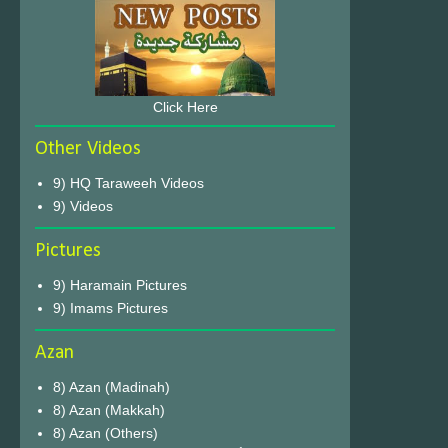
Click Here
Other Videos
9) HQ Taraweeh Videos
9) Videos
Pictures
9) Haramain Pictures
9) Imams Pictures
Azan
8) Azan (Madinah)
8) Azan (Makkah)
8) Azan (Others)