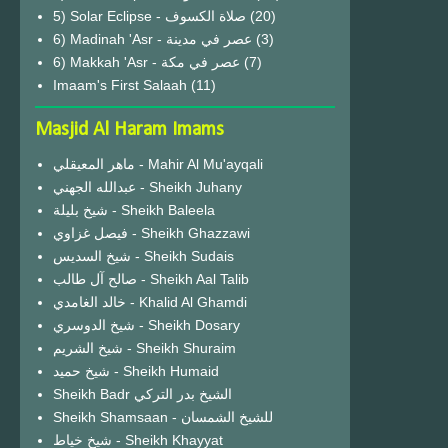
(20)
6) Madinah 'Asr - عصر في مدينة
(3)
6) Makkah 'Asr - عصر في مكة
(7)
Imaam's First Salaah
(11)
Masjid Al Haram Imams
ماهر المعيقلي - Mahir Al Mu'ayqali
عبدالله الجهني - Sheikh Juhany
شيخ بليلة - Sheikh Baleela
فيصل غزاوي - Sheikh Ghazzawi
شيخ السديس - Sheikh Sudais
صالح آل طالب - Sheikh Aal Talib
خالد الغامدي - Khalid Al Ghamdi
شيخ الدوسري - Sheikh Dosary
شيخ الشريم - Sheikh Shuraim
شيخ حميد - Sheikh Humaid
Sheikh Badr الشيخ بدر التركي
Sheikh Shamsaan - للشيخ الشمسان
شيخ خياط - Sheikh Khayyat