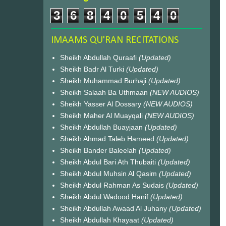
3
6
8
4
0
5
4
0
IMAAMS QU'RAN RECITATIONS
Sheikh Abdullah Quraafi
(Updated)
Sheikh Badr Al Turki
(Updated)
Sheikh Muhammad Burhaji
(Updated)
Sheikh Salaah Ba Uthmaan
(NEW AUDIOS)
Sheikh Yasser Al Dossary
(NEW AUDIOS)
Sheikh Maher Al Muayqali
(NEW AUDIOS)
Sheikh Abdullah Buayjaan
(Updated)
Sheikh Ahmad Taleb Hameed
(Updated)
Sheikh Bander Baleelah
(Updated)
Sheikh Abdul Bari Ath Thubaiti
(Updated)
Sheikh Abdul Muhsin Al Qasim
(Updated)
Sheikh Abdul Rahman As Sudais
(Updated)
Sheikh Abdul Wadood Hanif
(Updated)
Sheikh Abdullah Awaad Al Juhany
(Updated)
Sheikh Abdullah Khayaat
(Updated)