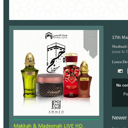
17th Ma
Madinah 
(surat At
Listen/Do
No co
Po
Newer 
Makkah & Madeenah LIVE HD.