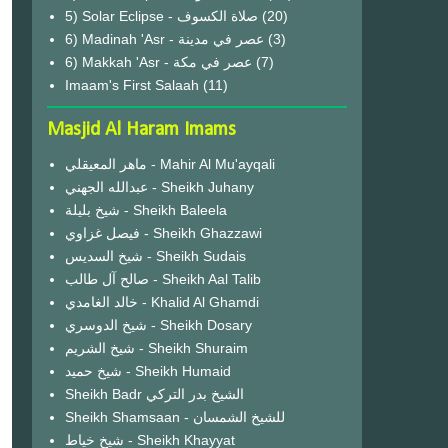
(20)
6) Madinah 'Asr - عصر في مدينة
(3)
6) Makkah 'Asr - عصر في مكة
(7)
Imaam's First Salaah
(11)
Masjid Al Haram Imams
ماهر المعيقلي - Mahir Al Mu'ayqali
عبدالله الجهني - Sheikh Juhany
شيخ بليلة - Sheikh Baleela
فيصل غزاوي - Sheikh Ghazzawi
شيخ السديس - Sheikh Sudais
صالح آل طالب - Sheikh Aal Talib
خالد الغامدي - Khalid Al Ghamdi
شيخ الدوسري - Sheikh Dosary
شيخ الشريم - Sheikh Shuraim
شيخ حميد - Sheikh Humaid
Sheikh Badr الشيخ بدر التركي
Sheikh Shamsaan - للشيخ الشمسان
شيخ خياط - Sheikh Khayyat