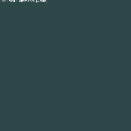
e to:
Post Comments (Atom)