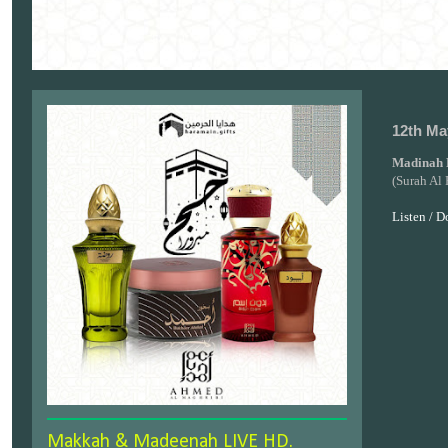
12th Ma
Madinah 
(Surah Al 
Listen / 
Makkah & Madeenah LIVE HD.