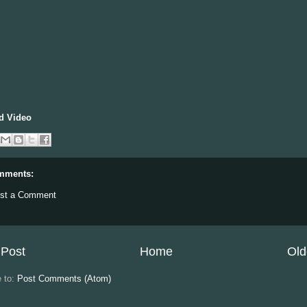
d Video
mments:
st a Comment
Post
Home
Old
e to:
Post Comments (Atom)