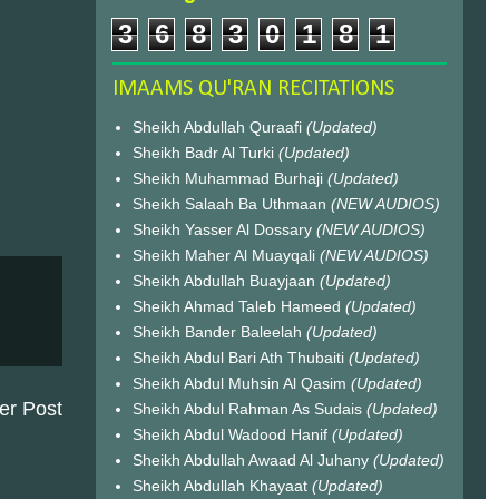
3
6
8
3
0
1
8
1
IMAAMS QU'RAN RECITATIONS
Sheikh Abdullah Quraafi
(Updated)
Sheikh Badr Al Turki
(Updated)
Sheikh Muhammad Burhaji
(Updated)
Sheikh Salaah Ba Uthmaan
(NEW AUDIOS)
Sheikh Yasser Al Dossary
(NEW AUDIOS)
Sheikh Maher Al Muayqali
(NEW AUDIOS)
Sheikh Abdullah Buayjaan
(Updated)
Sheikh Ahmad Taleb Hameed
(Updated)
Sheikh Bander Baleelah
(Updated)
Sheikh Abdul Bari Ath Thubaiti
(Updated)
Sheikh Abdul Muhsin Al Qasim
(Updated)
er Post
Sheikh Abdul Rahman As Sudais
(Updated)
Sheikh Abdul Wadood Hanif
(Updated)
Sheikh Abdullah Awaad Al Juhany
(Updated)
Sheikh Abdullah Khayaat
(Updated)