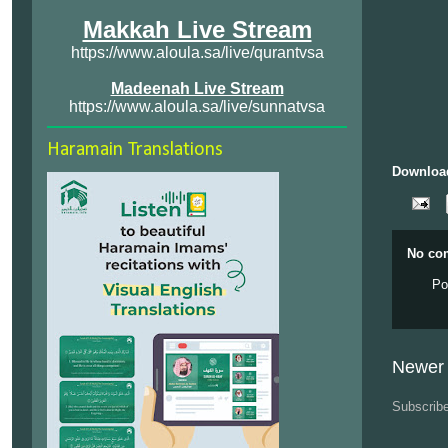
Makkah Live Stream
https://www.aloula.sa/live/qurantvsa
Madeenah Live Stream
https://www.aloula.sa/live/sunnatvsa
Haramain Translations
Downloa
No co
Po
Newer 
Subscrib