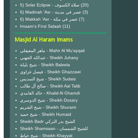
(20)
6) Madinah 'Asr - عصر في مدينة
(3)
6) Makkah 'Asr - عصر في مكة
(7)
Imaam's First Salaah
(11)
Masjid Al Haram Imams
ماهر المعيقلي - Mahir Al Mu'ayqali
عبدالله الجهني - Sheikh Juhany
شيخ بليلة - Sheikh Baleela
فيصل غزاوي - Sheikh Ghazzawi
شيخ السديس - Sheikh Sudais
صالح آل طالب - Sheikh Aal Talib
خالد الغامدي - Khalid Al Ghamdi
شيخ الدوسري - Sheikh Dosary
شيخ الشريم - Sheikh Shuraim
شيخ حميد - Sheikh Humaid
Sheikh Badr الشيخ بدر التركي
Sheikh Shamsaan - للشيخ الشمسان
شيخ خياط - Sheikh Khayyat