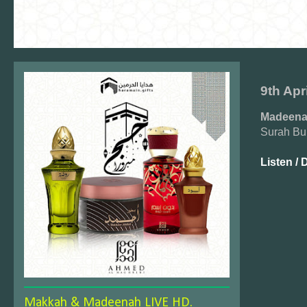
9th Apr
Madeenah
Surah Bu
Listen /
D
Makkah & Madeenah LIVE HD.