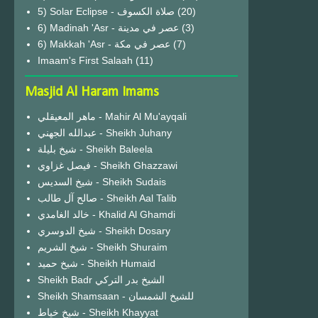
(20)
6) Madinah 'Asr - عصر في مدينة
(3)
6) Makkah 'Asr - عصر في مكة
(7)
Imaam's First Salaah
(11)
Masjid Al Haram Imams
ماهر المعيقلي - Mahir Al Mu'ayqali
عبدالله الجهني - Sheikh Juhany
شيخ بليلة - Sheikh Baleela
فيصل غزاوي - Sheikh Ghazzawi
شيخ السديس - Sheikh Sudais
صالح آل طالب - Sheikh Aal Talib
خالد الغامدي - Khalid Al Ghamdi
شيخ الدوسري - Sheikh Dosary
شيخ الشريم - Sheikh Shuraim
شيخ حميد - Sheikh Humaid
Sheikh Badr الشيخ بدر التركي
Sheikh Shamsaan - للشيخ الشمسان
شيخ خياط - Sheikh Khayyat