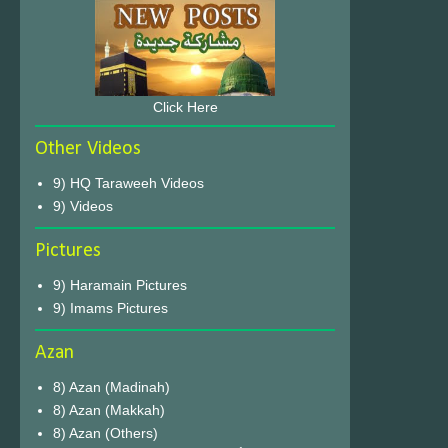
Click Here
Other Videos
9) HQ Taraweeh Videos
9) Videos
Pictures
9) Haramain Pictures
9) Imams Pictures
Azan
8) Azan (Madinah)
8) Azan (Makkah)
8) Azan (Others)