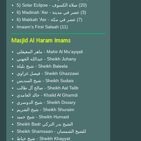
(20)
6) Madinah 'Asr - عصر في مدينة
(3)
6) Makkah 'Asr - عصر في مكة
(7)
Imaam's First Salaah
(11)
Masjid Al Haram Imams
ماهر المعيقلي - Mahir Al Mu'ayqali
عبدالله الجهني - Sheikh Juhany
شيخ بليلة - Sheikh Baleela
فيصل غزاوي - Sheikh Ghazzawi
شيخ السديس - Sheikh Sudais
صالح آل طالب - Sheikh Aal Talib
خالد الغامدي - Khalid Al Ghamdi
شيخ الدوسري - Sheikh Dosary
شيخ الشريم - Sheikh Shuraim
شيخ حميد - Sheikh Humaid
Sheikh Badr الشيخ بدر التركي
Sheikh Shamsaan - للشيخ الشمسان
شيخ خياط - Sheikh Khayyat