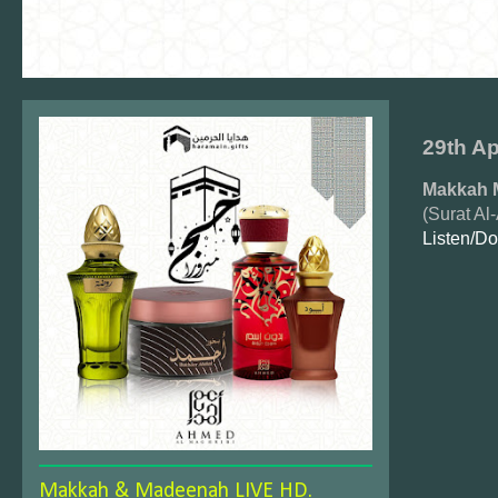
29th Ap
Makkah 
(Surat A
Listen/D
Makkah & Madeenah LIVE HD.