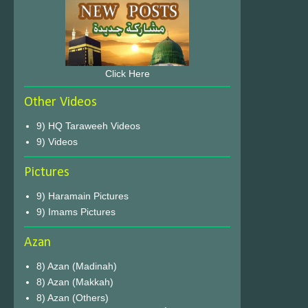
Click Here
Other Videos
9) HQ Taraweeh Videos
9) Videos
Pictures
9) Haramain Pictures
9) Imams Pictures
Azan
8) Azan (Madinah)
8) Azan (Makkah)
8) Azan (Others)