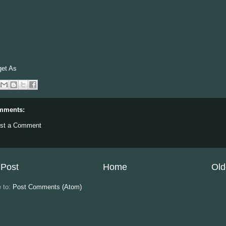
get As
mments:
st a Comment
Post
Home
Old
e to:
Post Comments (Atom)