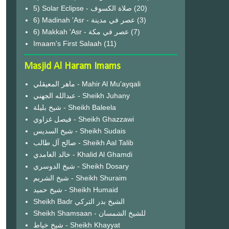
(20)
6) Madinah 'Asr - عصر في مدينة
(3)
6) Makkah 'Asr - عصر في مكة
(7)
Imaam's First Salaah
(11)
Masjid Al Haram Imams
ماهر المعيقلي - Mahir Al Mu'ayqali
عبدالله الجهني - Sheikh Juhany
شيخ بليلة - Sheikh Baleela
فيصل غزاوي - Sheikh Ghazzawi
شيخ السديس - Sheikh Sudais
صالح آل طالب - Sheikh Aal Talib
خالد الغامدي - Khalid Al Ghamdi
شيخ الدوسري - Sheikh Dosary
شيخ الشريم - Sheikh Shuraim
شيخ حميد - Sheikh Humaid
Sheikh Badr الشيخ بدر التركي
Sheikh Shamsaan - للشيخ الشمسان
شيخ خياط - Sheikh Khayyat