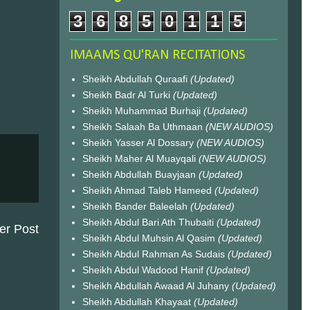
3
6
8
5
0
1
1
5
IMAAMS QU'RAN RECITATIONS
Sheikh Abdullah Quraafi
(Updated)
Sheikh Badr Al Turki
(Updated)
Sheikh Muhammad Burhaji
(Updated)
Sheikh Salaah Ba Uthmaan
(NEW AUDIOS)
Sheikh Yasser Al Dossary
(NEW AUDIOS)
Sheikh Maher Al Muayqali
(NEW AUDIOS)
Sheikh Abdullah Buayjaan
(Updated)
Sheikh Ahmad Taleb Hameed
(Updated)
Sheikh Bander Baleelah
(Updated)
Sheikh Abdul Bari Ath Thubaiti
(Updated)
er Post
Sheikh Abdul Muhsin Al Qasim
(Updated)
Sheikh Abdul Rahman As Sudais
(Updated)
Sheikh Abdul Wadood Hanif
(Updated)
Sheikh Abdullah Awaad Al Juhany
(Updated)
Sheikh Abdullah Khayaat
(Updated)