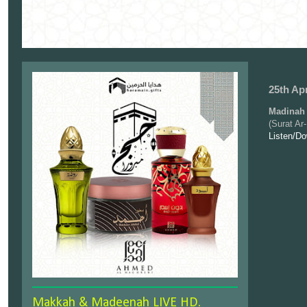
25th Apr
Madinah 
(Surat A
Listen/D
Makkah & Madeenah LIVE HD.