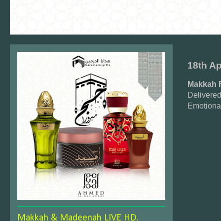
18th Ap
Makkah F
Delivere
Emotiona
Makkah & Madeenah LIVE HD.