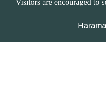
Visitors are encouraged to s
Harama