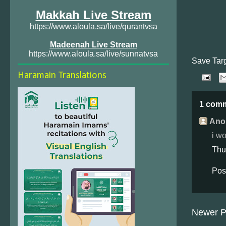
Makkah Live Stream
https://www.aloula.sa/live/qurantvsa
Madeenah Live Stream
https://www.aloula.sa/live/sunnatvsa
Save Tar
Haramain Translations
1 com
Ano
i wo
Thu
Pos
Newer P