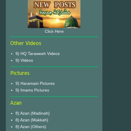
Click Here
Other Videos
9) HQ Taraweeh Videos
9) Videos
Pictures
9) Haramain Pictures
9) Imams Pictures
Azan
8) Azan (Madinah)
8) Azan (Makkah)
8) Azan (Others)