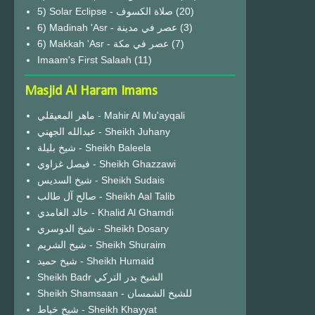
(20)
6) Madinah 'Asr - عصر في مدينة
(3)
6) Makkah 'Asr - عصر في مكة
(7)
Imaam's First Salaah
(11)
Masjid Al Haram Imams
ماهر المعيقلي - Mahir Al Mu'ayqali
عبدالله الجهني - Sheikh Juhany
شيخ بليلة - Sheikh Baleela
فيصل غزاوي - Sheikh Ghazzawi
شيخ السديس - Sheikh Sudais
صالح آل طالب - Sheikh Aal Talib
خالد الغامدي - Khalid Al Ghamdi
شيخ الدوسري - Sheikh Dosary
شيخ الشريم - Sheikh Shuraim
شيخ حميد - Sheikh Humaid
Sheikh Badr الشيخ بدر التركي
Sheikh Shamsaan - للشيخ الشمسان
شيخ خياط - Sheikh Khayyat