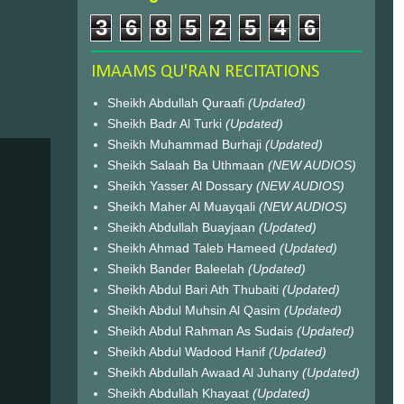
3
6
8
5
2
5
4
6
IMAAMS QU'RAN RECITATIONS
Sheikh Abdullah Quraafi
(Updated)
Sheikh Badr Al Turki
(Updated)
Sheikh Muhammad Burhaji
(Updated)
Sheikh Salaah Ba Uthmaan
(NEW AUDIOS)
Sheikh Yasser Al Dossary
(NEW AUDIOS)
Sheikh Maher Al Muayqali
(NEW AUDIOS)
Sheikh Abdullah Buayjaan
(Updated)
Sheikh Ahmad Taleb Hameed
(Updated)
Sheikh Bander Baleelah
(Updated)
Sheikh Abdul Bari Ath Thubaiti
(Updated)
Sheikh Abdul Muhsin Al Qasim
(Updated)
Sheikh Abdul Rahman As Sudais
(Updated)
Sheikh Abdul Wadood Hanif
(Updated)
Sheikh Abdullah Awaad Al Juhany
(Updated)
Sheikh Abdullah Khayaat
(Updated)