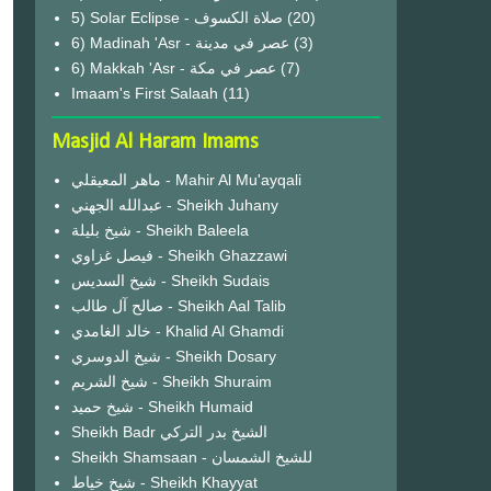
(20)
6) Madinah 'Asr - عصر في مدينة
(3)
6) Makkah 'Asr - عصر في مكة
(7)
Imaam's First Salaah
(11)
Masjid Al Haram Imams
ماهر المعيقلي - Mahir Al Mu'ayqali
عبدالله الجهني - Sheikh Juhany
شيخ بليلة - Sheikh Baleela
فيصل غزاوي - Sheikh Ghazzawi
شيخ السديس - Sheikh Sudais
صالح آل طالب - Sheikh Aal Talib
خالد الغامدي - Khalid Al Ghamdi
شيخ الدوسري - Sheikh Dosary
شيخ الشريم - Sheikh Shuraim
شيخ حميد - Sheikh Humaid
Sheikh Badr الشيخ بدر التركي
Sheikh Shamsaan - للشيخ الشمسان
شيخ خياط - Sheikh Khayyat