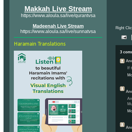
Makkah Live Stream
https://www.aloula.sa/live/qurantvsa
Madeenah Live Stream
Right Cli
https://www.aloula.sa/live/sunnatvsa
Haramain Translations
3 com
Ano
If
Mo
Ano
An
Mu
Mo
Ano