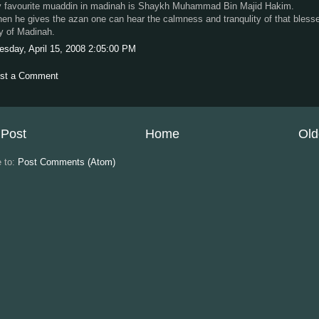
 favourite muaddin in madinah is Shaykh Muhammad Bin Majid Hakim.
en he gives the azan one can hear the calmness and tranqulity of that bless
ty of Madinah.
esday, April 15, 2008 2:05:00 PM
st a Comment
Post
Home
Old
e to:
Post Comments (Atom)