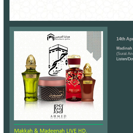
14th Apr
Madinah 
(Surat An
Listen/D
Makkah & Madeenah LIVE HD.