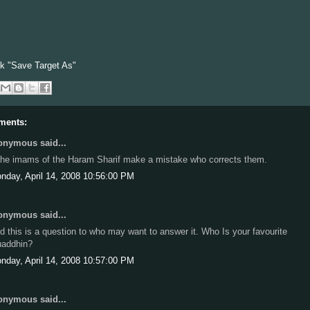
ck "Save Target As"
ments:
nymous said...
 the imams of the Haram Sharif make a mistake who corrects them.
nday, April 14, 2008 10:56:00 PM
nymous said...
d this is a question to who may want to answer it. Who Is your favourite
addhin?
nday, April 14, 2008 10:57:00 PM
nymous said...